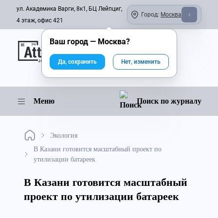
ул. Академика Варги, 8к1, БЦ Лейпциг,
Город:
Москва
4 этаж, офис 421
Ваш город —
Москва
?
Онлайн-журнал
Да, сохранить
Нет, изменить
Меню
Поиск по журналу
Экология
В Казани готовится масштабный проект по
утилизации батареек
В Казани готовится масштабный
проект по утилизации батареек