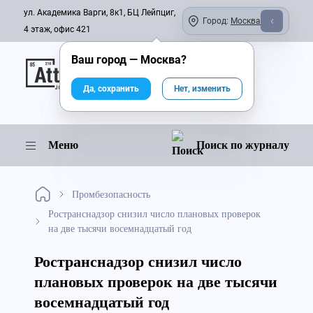
ул. Академика Варги, 8к1, БЦ Лейпциг,
Город:
Москва
4 этаж, офис 421
Ваш город —
Москва
?
Онлайн-журнал
Да, сохранить
Нет, изменить
Меню
Поиск по журналу
Промбезопасность
Ространснадзор снизил число плановых проверок
на две тысячи восемнадцатый год
Ространснадзор снизил число
плановых проверок на две тысячи
восемнадцатый год