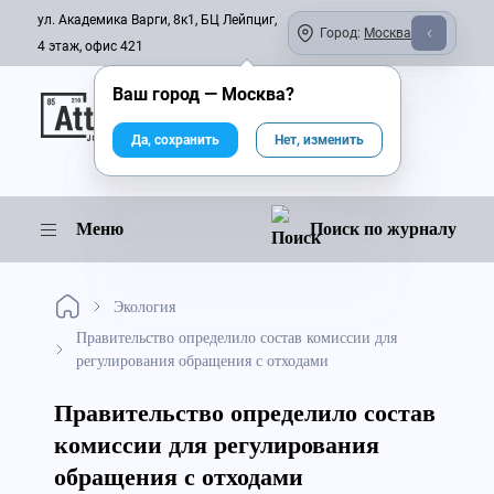
ул. Академика Варги, 8к1, БЦ Лейпциг,
Город:
Москва
4 этаж, офис 421
Ваш город —
Москва
?
Онлайн-журнал
Да, сохранить
Нет, изменить
Меню
Поиск по журналу
Экология
Правительство определило состав комиссии для
регулирования обращения с отходами
Правительство определило состав
комиссии для регулирования
обращения с отходами