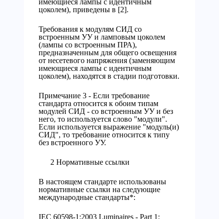
имеющиеся лампы с идентичным
цоколем), приведены в [2].
Требования к модулям СИД со
встроенным УУ и ламповым цоколем
(лампы со встроенным ПРА),
предназначенным для общего освещения
от несетевого напряжения (заменяющим
имеющиеся лампы с идентичным
цоколем), находятся в стадии подготовки.
Примечание 3 - Если требование
стандарта относится к обоим типам
модулей СИД - со встроенным УУ и без
него, то используется слово "модули".
Если используется выражение "модуль(и)
СИД", то требование относится к типу
без встроенного УУ.
2 Нормативные ссылки
В настоящем стандарте использованы
нормативные ссылки на следующие
международные стандарты*:
IEC 60598-1:2003 Luminaires - Part 1: