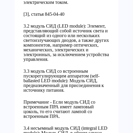
электрическим током.
[3], статья 845-04-40
3.2 модуль СИД (LED module): Элемент,
представляющий собой источник света и
состоящий из одного или нескольких
светоизлучающих диодов, а также других
компонентов, например оптических,
механических, электрических и
электронных, за исключением устройства
управления.
3.3 модуль СИД со встроенным
пускорегулирующим аппаратом (self-
ballasted LED module): Модуль СИД,
предназначенный для присоединения к
источнику питания.
Примечание - Если модуль СИД со
встроенным ПРА имеет ламповый
цоколь, то его считают лампой со
встроенным ПРА.
3.4 несъемный модуль СИД (integral LED
module): Модуль СИД, в общем случае