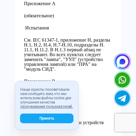
Приложение А
(обязательное)
Испытания
См. IEC 61347-1, приложение Н, разделы
Н.1, Н.2, Н.4, Н.7-Н.10, подразделы Н.
11.1, Н.11.2. В Н.1.3 первый абзац не
учитывают. Во всех пунктах следует
заменить "лампа", "УУЛ" (устройство
управления лампой) или "ПРА" на
"модуль СИД".
Приложение В
Наши юристы посоветовали
(справочное)
нам сообщить вам, что мы
используем файлы cookie для
улучшения качества
обслуживания пользователей.
Обзор систем из модулей
Принять
светоизлучающих диодов и устройств
управления