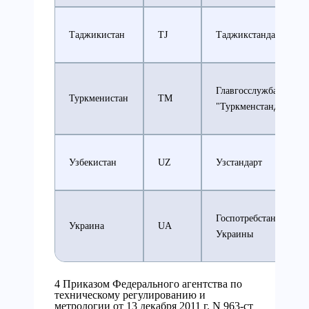
Таджикистан
TJ
Таджикстандарт
Главгосслужба
Туркменистан
TM
"Туркменстандартлар
Узбекистан
UZ
Узстандарт
Госпотребстандарт
Украина
UA
Украины
4 Приказом Федерального агентства по
техническому регулированию и
метрологии от 13 декабря 2011 г. N 963-ст