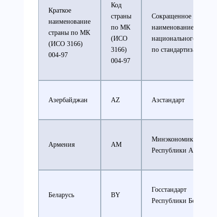
Код
Краткое
страны
Сокращенное
наименование
по МК
наименование
страны по МК
(ИСО
национального орган
(ИСО 3166)
3166)
по стандартизации
004-97
004-97
Азербайджан
AZ
Азстандарт
Минэкономики
Армения
AM
Республики Армения
Госстандарт
Беларусь
BY
Республики Беларусь