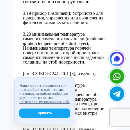
соответственно сконструировано.
3.19 прибор (instrument): Устройство для
измерения, управления или вычисления
физическо-химических величин.
3.20 минимальная температура
самовоспламенения слоя пыли (minimum
ignition temperature of a dust layer):
Наименьшая температура горячей
поверхности, при которой происходит
самовоспламенение слоя пыли заданной
толщины на этой поверхности.
[см. 3.3 IEC 61241-20-1 [3], изменен].
3.21 минимальная температура
Наши юристы посоветовали
самовоспламенения облака
нам сообщить вам, что мы
используем файлы cookie для
пыли (minimum ignition temperature of a
улучшения качества
dust cloud): Наименьшая температура
обслуживания пользователей.
горячей внутренней стенки печи, при
которой происходит самовоспламенение
облака пыли в содержащемся внутри
Принять
воздухе.
[см. 3.5 IEC 61241-20-1 [3], изменен].