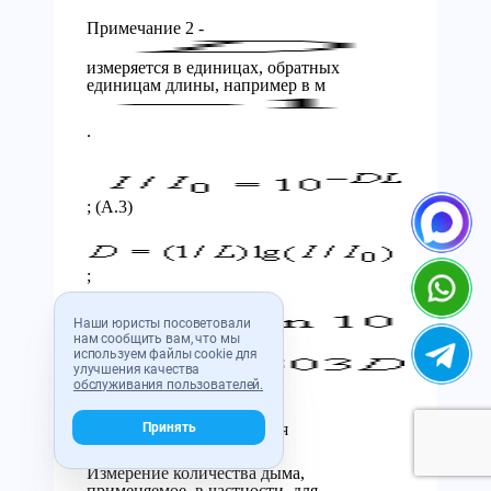
Примечание 2 -
измеряется в единицах, обратных
единицам длины, например в м
.
; (А.3)
;
Наши юристы посоветовали
нам сообщить вам, что мы
или
используем файлы cookie для
улучшения качества
.
обслуживания пользователей.
А.1.2 Площадь ослабления
Принять
Измерение количества дыма,
применяемое, в частности, для