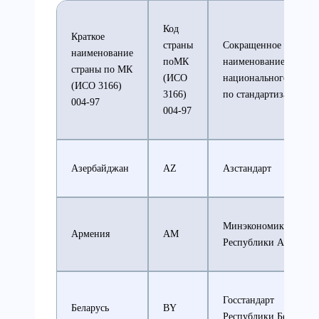
Код
Краткое
страны
Сокращенное
наименование
поМК
наименование
страны по МК
(ИСО
национального орган
(ИСО 3166)
3166)
по стандартизации
004-97
004-97
Азербайджан
AZ
Азстандарт
Минэкономики
Армения
AM
Республики Армения
Госстандарт
Беларусь
BY
Республики Беларусь