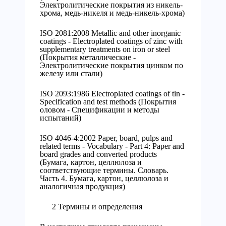
Электролитические покрытия из никель-
хрома, медь-никеля и медь-никель-хрома)
ISO 2081:2008 Metallic and other inorganic
coatings - Electroplated coatings of zinc with
supplementary treatments on iron or steel
(Покрытия металлические -
Электролитические покрытия цинком по
железу или стали)
ISO 2093:1986 Electroplated coatings of tin -
Specification and test methods (Покрытия
оловом - Спецификации и методы
испытаний)
ISO 4046-4:2002 Paper, board, pulps and
related terms - Vocabulary - Part 4: Paper and
board grades and converted products
(Бумага, картон, целлюлоза и
соответствующие термины. Словарь.
Часть 4. Бумага, картон, целлюлоза и
аналогичная продукция)
2 Термины и определения