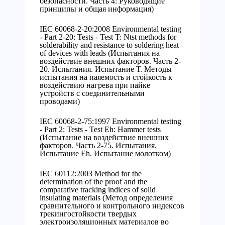
безопасности. Часть 4: Руководящие
принципы и общая информация)
IEC 60068-2-20:2008 Environmental testing
- Part 2-20: Tests - Test T: Ntst methods for
solderability and resistance to soldering heat
of devices with leads (Испытания на
воздействие внешних факторов. Часть 2-
20. Испытания. Испытание Т. Методы
испытания на паяемость и стойкость к
воздействию нагрева при пайке
устройств с соединительными
проводами)
IEC 60068-2-75:1997 Environmental testing
- Part 2: Tests - Test Eh: Hammer tests
(Испытание на воздействие внешних
факторов. Часть 2-75. Испытания.
Испытание Eh. Испытание молотком)
IEC 60112:2003 Method for the
determination of the proof and the
comparative tracking indices of solid
insulating materials (Метод определения
сравнительного и контрольного индексов
трекингостойкости твердых
электроизоляционных материалов во