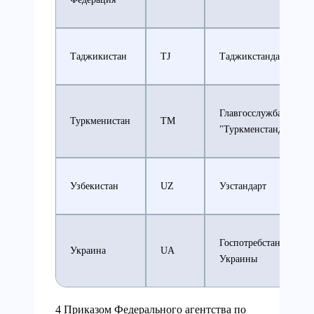
Таджикистан
TJ
Таджикстандарт
Главгосслужба
Туркменистан
TM
"Туркменстандартлар
Узбекистан
UZ
Узстандарт
Госпотребстандарт
Украина
UA
Украины
4 Приказом Федерального агентства по