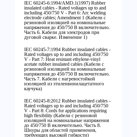
IEC 60245-6:1994/AMD.1(1997) Rubber
insulated cables - Rated voltages up to and
including 450/750 V - Part 6: Arc welding
electrode cables; Amendment 1 (Кабели с
резиновой изоляцией на номинальные
напряжения до 450/750 В включительно.
Часть 6. Кабели для электродов при
дуговой сварке. Изменение 1)
IEC 60245-7:1994 Rubber insulated cables -
Rated voltages up to and including 450/750
V - Part 7: Heat resistant ethylene-vinyl
acetate rubber insulated cables (Кабели с
резиновой изоляцией на номинальные
напряжения до 450/750 В включительно.
Часть 7. Кабели с нагревостойкой
изоляцией из этиленвинилацетатного
каучука)
IEC 60245-8:2012 Rubber insulated cables -
Rated voltages up to and including 450/750
V - Part 8: Cords for applications requiring
high flexibility (Кабели с резиновой
изоляцией на номинальные напряжения
до 450/750 В включительно. Часть 8.
Шнуры для областей применения,
требующих высокой гибкости)