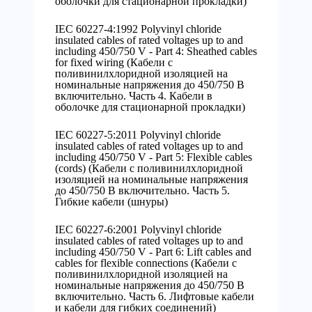
оболочки для стационарной прокладки)
IEC 60227-4:1992 Polyvinyl chloride
insulated cables of rated voltages up to and
including 450/750 V - Part 4: Sheathed cables
for fixed wiring (Кабели с
поливинилхлоридной изоляцией на
номинальные напряжения до 450/750 В
включительно. Часть 4. Кабели в
оболочке для стационарной прокладки)
IEC 60227-5:2011 Polyvinyl chloride
insulated cables of rated voltages up to and
including 450/750 V - Part 5: Flexible cables
(cords) (Кабели с поливинилхлоридной
изоляцией на номинальные напряжения
до 450/750 В включительно. Часть 5.
Гибкие кабели (шнуры)
IEC 60227-6:2001 Polyvinyl chloride
insulated cables of rated voltages up to and
including 450/750 V - Part 6: Lift cables and
cables for flexible connections (Кабели с
поливинилхлоридной изоляцией на
номинальные напряжения до 450/750 В
включительно. Часть 6. Лифтовые кабели
и кабели для гибких соединений)