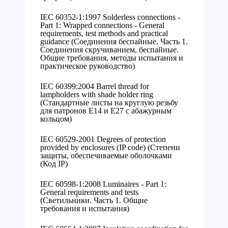
IEC 60352-1:1997 Solderless connections -
Part 1: Wrapped connections - General
requirements, test methods and practical
guidance (Соединения беспайные. Часть 1.
Соединения скручиванием, беспайные.
Общие требования, методы испытания и
практическое руководство)
IEC 60399:2004 Barrel thread for
lampholders with shade holder ring
(Стандартные листы на круглую резьбу
для патронов Е14 и Е27 с абажурным
кольцом)
IEC 60529-2001 Degrees of protection
provided by enclosures (IP code) (Степени
защиты, обеспечиваемые оболочками
(Код IP)
IEC 60598-1:2008 Luminaires - Part 1:
General requirements and tests
(Светильники. Часть 1. Общие
требования и испытания)