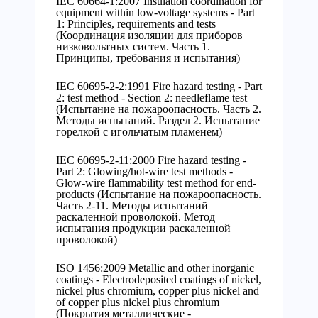
IEC 60664-1:2007 Insulation coordination for
equipment within low-voltage systems - Part
1: Principles, requirements and tests
(Координация изоляции для приборов
низковольтных систем. Часть 1.
Принципы, требования и испытания)
IEC 60695-2-2:1991 Fire hazard testing - Part
2: test method - Section 2: needleflame test
(Испытание на пожароопасность. Часть 2.
Методы испытаний. Раздел 2. Испытание
горелкой с игольчатым пламенем)
IEC 60695-2-11:2000 Fire hazard testing -
Part 2: Glowing/hot-wire test methods -
Glow-wire flammability test method for end-
products (Испытание на пожароопасность.
Часть 2-11. Методы испытаний
раскаленной проволокой. Метод
испытания продукции раскаленной
проволокой)
ISO 1456:2009 Metallic and other inorganic
coatings - Electrodeposited coatings of nickel,
nickel plus chromium, copper plus nickel and
of copper plus nickel plus chromium
(Покрытия металлические -