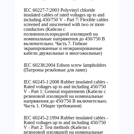
IEC 60227-7:2003 Polyvinyl chloride
insulated cables of rated voltages up to and
including 450/750 V - Part 7: Flexible cables
screened and unscreened with two or more
conductors (Кабели с
поливинилхлоридной изоляцией на
номинальные напряжения до 450/750 В
включительно. Часть 7. Гибкие
экранированные и неэкранированные
кабели двужильные и многожильные)
IEC 60238:2004 Edison screw lampholders
(Патроны резьбовые для ламп)
IEC 60245-1:2008 Rubber insulated cables -
Rated voltages up to and including 450/750
V - Part 1: General requirements (Кабели с
резиновой изоляцией на номинальные
напряжения до 450/750 В включительно.
Часть 1. Общие требования)
IEC 60245-2:1994 Rubber insulated cables -
Rated voltages up to and including 450/750
V - Part 2: Test methods (Кабели с
резиновой изоляцией на номинальные