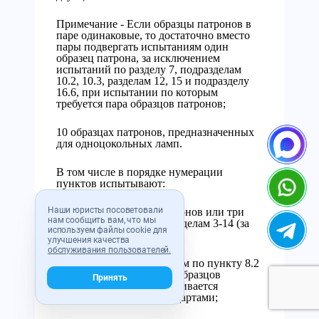
Примечание - Если образцы патронов в
паре одинаковые, то достаточно вместо
пары подвергать испытаниям один
образец патрона, за исключением
испытаний по разделу 7, подразделам
10.2, 10.3, разделам 12, 15 и подразделу
16.6, при испытании по которым
требуется пара образцов патронов;
10 образцах патронов, предназначенных
для одноцокольных ламп.
В том числе в порядке нумерации
пунктов испытывают:
Наши юристы посоветовали
- три пары образцов патронов или три
нам сообщить вам, что мы
образца патронов - по разделам 3-14 (за
используем файлы cookie для
исключением пункта 8.2).
улучшения качества
обслуживания пользователей.
Примечание - Испытаниям по пункту 8.2
подвергают такое число образцов
Принять
патронов, которое оговаривается
соответствующими стандартами;