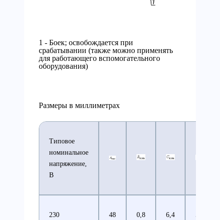
1 - Боек; освобождается при
срабатывании (также можно применять
для работающего вспомогательного
оборудования)
Размеры в миллиметрах
Типовое
номинальное
напряжение,
В
230
48
0,8
6,4
5,6