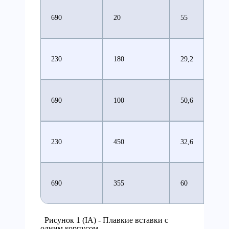
690
20
55
8,7
230
180
29,2
17,7
690
100
50,6
17,7
230
450
32,6
38,2
690
355
60
38,2
Рисунок 1 (IA) - Плавкие вставки с
одним корпусом