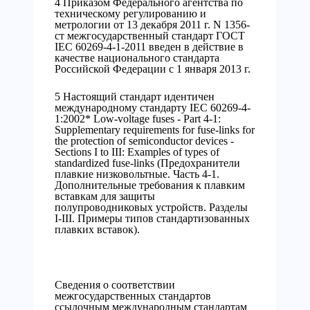
4 Приказом Федерального агентства по
техническому регулированию и
метрологии от 13 декабря 2011 г. N 1356-
ст межгосударственный стандарт ГОСТ
IEC 60269-4-1-2011 введен в действие в
качестве национального стандарта
Российской Федерации с 1 января 2013 г.
5 Настоящий стандарт идентичен
международному стандарту IEC 60269-4-
1:2002* Low-voltage fuses - Part 4-1:
Supplementary requirements for fuse-links for
the protection of semiconductor devices -
Sections I to III: Examples of types of
standardized fuse-links (Предохранители
плавкие низковольтные. Часть 4-1.
Дополнительные требования к плавким
вставкам для защиты
полупроводниковых устройств. Разделы
I-III. Примеры типов стандартизованных
плавких вставок).
Сведения о соответствии
межгосударственных стандартов
ссылочным международным стандартам