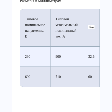
Размеры в миллиметрах
Типовое
Типовой
номинальное
максимальный
напряжение,
номинальный
В
ток, А
230
900
32,6
38,2
690
710
60
38,2