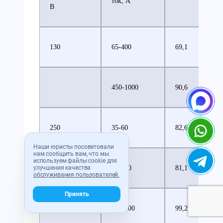
ток, А
В
130
65-400
69,1
52,
450-1000
90,6
62,
250
35-60
82,6
61,
Наши юристы посоветовали
нам сообщить вам, что мы
используем файлы cookie для
улучшения качества
65-200
81,1
60,
обслуживания пользователей.
Принять
225-800
99,2
70,