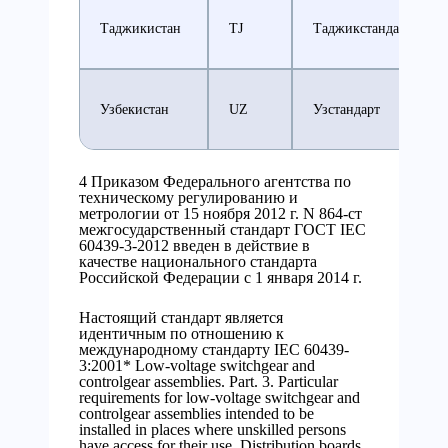
Таджикистан
TJ
Таджикстандарт
Узбекистан
UZ
Узстандарт
4 Приказом Федерального агентства по
техническому регулированию и
метрологии от 15 ноября 2012 г. N 864-ст
межгосударственный стандарт ГОСТ IEC
60439-3-2012 введен в действие в
качестве национального стандарта
Российской Федерации с 1 января 2014 г.
Настоящий стандарт является
идентичным по отношению к
международному стандарту IEC 60439-
3:2001* Low-voltage switchgear and
controlgear assemblies. Part. 3. Particular
requirements for low-voltage switchgear and
controlgear assemblies intended to be
installed in places where unskilled persons
have access for their use. Distribution boards