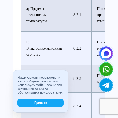
а) Пределы
Проверка пр
превышения
8.2.1
превышения
температуры
температуры
b)
Проверка
Электроизоляционные
8.2.2
электроизол
свойства
свойств
с) Стойкость к
Проверка сто
Наши юристы посоветовали
8.2.3
нам сообщить вам, что мы
короткому замыканию
короткому з
используем файлы cookie для
улучшения качества
обслуживания пользователей.
Принять
d) Эффективность
8.2.4
защитной цепи