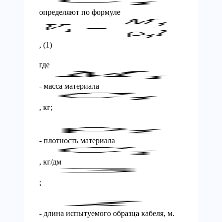
определяют по формуле
, (1)
где
- масса материала
, кг;
- плотность материала
, кг/дм
;
- длина испытуемого образца кабеля, м.