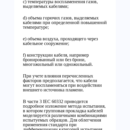
c) температуры воспламенения газов,
выделяемых кабелями;
d) объема горючих газов, выделяемых
кабелями при определенной повышенной
температуре;
e) объема воздуха, проходящего через
кабельное сооружение;
f) конструкции кабеля, например
бронированный или без брони,
многожильный или одножильный.
При учете влияния перечисленных
факторов предполагается, что кабели
могут воспламеняться при воздействии
внешнего источника пламени.
В части 3 IEC 60332 приводится
подробное изложение метода испытания,
в котором групповая прокладка кабелей
моделируется различными комбинациями
испытуемых образцов. Для облегчения
применения стандарта при
дифференциации категорий испытания