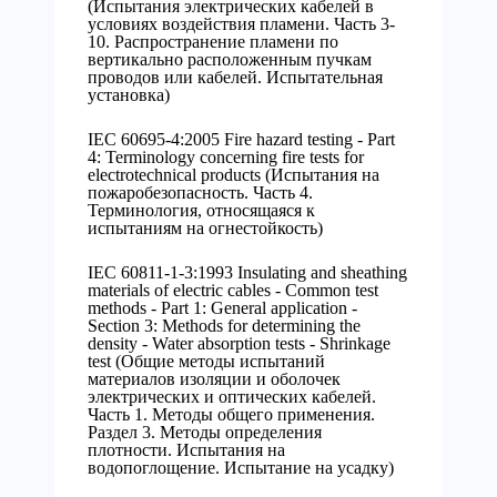
(Испытания электрических кабелей в
условиях воздействия пламени. Часть 3-
10. Распространение пламени по
вертикально расположенным пучкам
проводов или кабелей. Испытательная
установка)
IEC 60695-4:2005 Fire hazard testing - Part
4: Terminology concerning fire tests for
electrotechnical products (Испытания на
пожаробезопасность. Часть 4.
Терминология, относящаяся к
испытаниям на огнестойкость)
IEC 60811-1-3:1993 Insulating and sheathing
materials of electric cables - Common test
methods - Part 1: General application -
Section 3: Methods for determining the
density - Water absorption tests - Shrinkage
test (Общие методы испытаний
материалов изоляции и оболочек
электрических и оптических кабелей.
Часть 1. Методы общего применения.
Раздел 3. Методы определения
плотности. Испытания на
водопоглощение. Испытание на усадку)