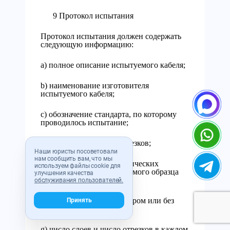
9 Протокол испытания
Протокол испытания должен содержать
следующую информацию:
a) полное описание испытуемого кабеля;
b) наименование изготовителя
испытуемого кабеля;
c) обозначение стандарта, по которому
проводилось испытание;
d) число испытуемых отрезков;
Наши юристы посоветовали
нам сообщить вам, что мы
e) общий объем неметаллических
используем файлы cookie для
материалов в 1 м испытуемого образца
улучшения качества
испытуемых отрезков;
обслуживания пользователей.
f) способ крепления с зазором или без
Принять
зазора;
g) число слоев и число отрезков в каждом