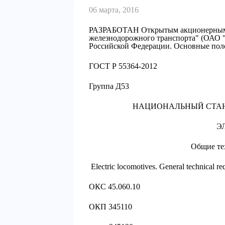
06 марта, 2016
РАЗРАБОТАН Открытым акционерным о
железнодорожного транспорта" (ОАО 
Российской Федерации. Основные по
ГОСТ Р 55364-2012
Группа Д53
НАЦИОНАЛЬНЫЙ СТАН
Э
Общие те
Electric locomotives. General technical re
ОКС 45.060.10
ОКП 345110