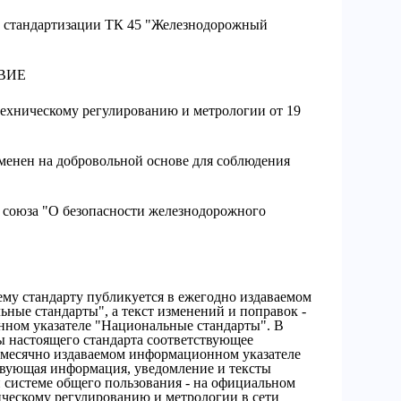
 стандартизации ТК 45 "Железнодорожный
ВИЕ
техническому регулированию и метрологии от 19
менен на добровольной основе для соблюдения
 союза "О безопасности железнодорожного
му стандарту публикуется в ежегодно издаваемом
ные стандарты", а текст изменений и поправок -
ном указателе "Национальные стандарты". В
ы настоящего стандарта соответствующее
емесячно издаваемом информационном указателе
твующая информация, уведомление и тексты
системе общего пользования - на официальном
ическому регулированию и метрологии в сети