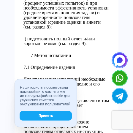
(процент успешных попыток) и при
необходимости эффективность установки
(среднее время выполнения задачи) и
удовлетворенность пользователя
установкой (средние оценки в анкете)
(см. раздел 8);
j) подготовить полный отчет и/или
короткое резюме (см. раздел 9).
7 Метод испытаний
7.1 Определение изделия
Для проведения испытаний необходимо
определить конкретное изделие и его
Наши юристы посоветовали
модель.
нам сообщить вам, что мы
используем файлы cookie для
улучшения качества
Изделие должно быть представлено в том
обслуживания пользователей.
виде, в котором его получает
пользователь.
Принять
Потребительские товары можно
испытывать с предоставлением
пользователям отдельных инструкций,