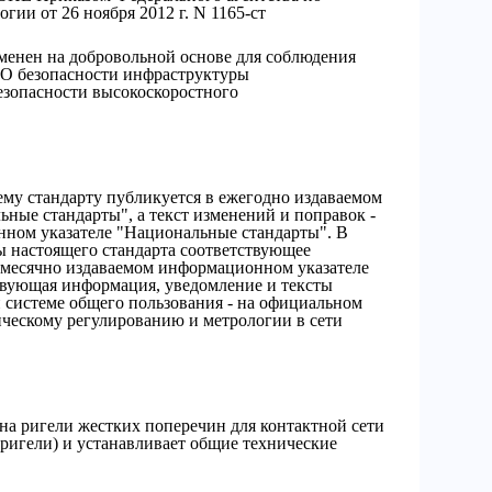
гии от 26 ноября 2012 г. N 1165-ст
менен на добровольной основе для соблюдения
"О безопасности инфраструктуры
езопасности высокоскоростного
му стандарту публикуется в ежегодно издаваемом
ные стандарты", а текст изменений и поправок -
ном указателе "Национальные стандарты". В
ы настоящего стандарта соответствующее
емесячно издаваемом информационном указателе
твующая информация, уведомление и тексты
системе общего пользования - на официальном
ическому регулированию и метрологии в сети
на ригели жестких поперечин для контактной сети
 ригели) и устанавливает общие технические