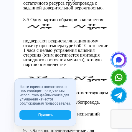
остаточного ресурса трубопровода с
заданной доверительной вероятностью.
8.5 Одну партию образцов в количестве
подвергают рекристаллизационному
отжигу при температуре 650 °С в течение
1 часа с целью устранения влияния
старения (этим достигается имитация
исходного состояния металла), вторую
партию в количестве
Наши юристы посоветовали
нам сообщить вам, что мы
оставляют в состоянии, соответствующем
используем файлы cookie для
состоянию металла
улучшения качества
эксплуатировавшегося трубопровода.
обслуживания пользователей.
9 Порядок проведения испытаний
Принять
образцов
9.1 Образцы, предназначенные для