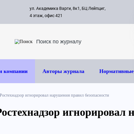
с 09:00 д
ул. Академика Варги, 8к1, БЦ Лейпциг,
ок
8 495 
4 этаж, офис 421
и компании
Авторы журнала
Нормативные
 Ростехнадзор игнорировал нарушения правил безопасности
Ростехнадзор игнорировал