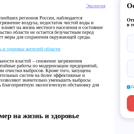
О
Экология
упнейших регионов России, наблюдается
Отп
грязнение воздуха, недостаток чистой воды и
в т
 влияет на жизнь местного населения и состояние
ьство области не остается безучастным перед
ет меры для сохранения окружающей среды.
 и здоровье жителей области
ьности властей – снижение загрязнения
штабные работы по модернизации предприятий,
и очистки выбросов. Кроме того, запущена
ительных систем на более эффективные и
 позволяют значительно уменьшить выбросы
ь благоприятную экологическую обстановку для
С
мер на жизнь и здоровье