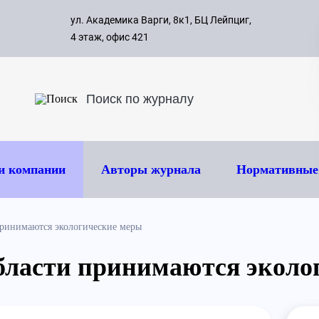
с 09:00 д
ул. Академика Варги, 8к1, БЦ Лейпциг,
ок
8 495 
4 этаж, офис 421
и компании
Авторы журнала
Нормативные
принимаются экологические меры
бласти принимаются эколо