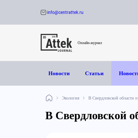
info@centrattek.ru
Обратный звон
Онлайн-журнал
Новости
Статьи
Новост
Экология
В Свердловской области 
В Свердловской о