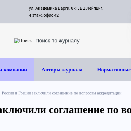
с 09:00 д
ул. Академика Варги, 8к1, БЦ Лейпциг,
ок
8 495 
4 этаж, офис 421
и компании
Авторы журнала
Нормативные
Россия и Греция заключили соглашение по вопросам аккредитации
заключили соглашение по в