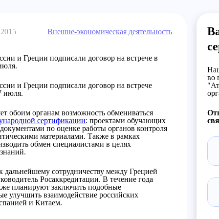
В
 2015
Внешне-экономическая деятельность
с
сии и Греции подписали договор на встрече в
июля.
Наш
во 
сии и Греции подписали договор на встрече
"Ат
7 июля.
орг
ет обоим органам возможность обмениваться
От
ународной сертификации
: проектами обучающих
свя
документами по оценке работы органов контроля
тическими материалами. Также в рамках
изводить обмен специалистами в целях
знаний.
к дальнейшему сотрудничеству между Грецией
ководитель Росаккредитации. В течение года
кже планируют заключить подобные
ые улучшить взаимодействие российских
спанией и Китаем.