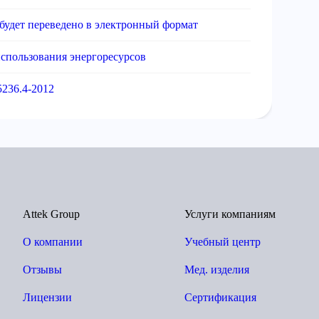
будет переведено в электронный формат
спользования энергоресурсов
236.4-2012
Attek Group
Услуги компаниям
О компании
Учебный центр
Отзывы
Мед. изделия
Лицензии
Сертификация