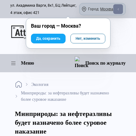
ул. Академика Варги, 8к1, БЦ Лейпциг,
Город:
Москва
4 этаж, офис 421
Ваш город —
Москва
?
Онлайн-журнал
Да, сохранить
Нет, изменить
Меню
Поиск по журналу
Экология
Минприроды: за нефтеразливы будет назначено
более суровое наказание
Минприроды: за нефтеразливы
будет назначено более суровое
наказание