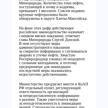
Минприроды. Количество тонн нефти,
поступающей в почву и водоемы,
превышает 1 миллион. Совсем недавно
крупные нефтеразливы были
обнаружены в округе Ханты-Мансийска.
На фоне этих цифр действующее
российское законодательство назначает
слишком мягкое наказание, отмечает
глава Минприроды Сергей Донской.
В нем отсутствуют меры
административного наказания
за сокрытие информации о случившихся
авариях и утечке нефти. Зачастую
Росприроднадзор узнавал об инцеденте
с сильным запозданием, и поэтому
предпринятые для ликвидации
последствий меры оказывались
недостаточно действенными.
Министерство предлагает ввести в КоАП
РФ отдельный пункт, регулирующий
ответственность организаций
за непредоставленную информацию
о разливе. Также ужесточатся меры
за неподготовленность к ликвидации
аварий. Специалисты напоминают, что