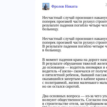
Фролов Никита
Несчастный случай произошел накануне
поперек проезжей части рухнул строи
результате падения погибло четыре че
больницу.
Несчастный случай произошел накануне
поперек проезжей части рухнул строи
В результате падения погибло четыре 
в больницу.
В момент падения крана на дороге нах
В результате обрушения тяжелой желе
до основания — водитель иномарки и е
водитель «Газели» скончался от полу
и пятилетний ребенок, бывший пасса
оказавшийся запертым в кабине крана 
с политравмой, жизни маленького мальч
но он остался сиротой.
Два основных вопроса — из-за чего упа
волнуют общественность. Согласно по
в строительстве отеля, застройщиком 