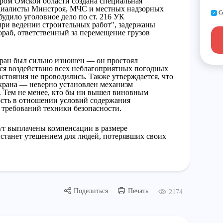
ром Омской области создана специальная
ециалисты Минстроя, МЧС и местных надзорных
С
будило уголовное дело по ст. 216 УК
ри ведении строительных работ", задержаны
раб, ответственный за перемещение грузов
ран был сильно изношен — он простоял
лся воздействию всех неблагоприятных погодных
остояния не проводились. Также утверждается, что
рана — неверно установлен механизм
. Тем не менее, кто бы ни вышел виновным
ость в отношении условий содержания
 требований техники безопасности.
ут выплачены компенсации в размере
о станет утешением для людей, потерявших своих
Поделиться
Печать
2174