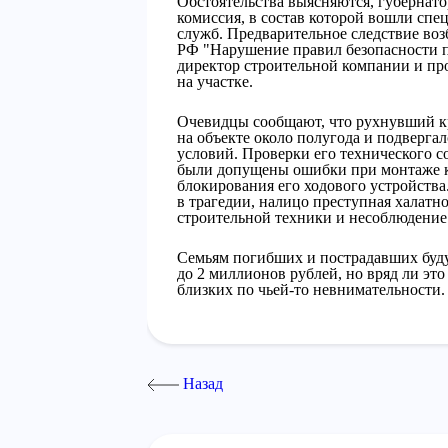
Обстоятельства выясняются, губернато
комиссия, в состав которой вошли сп
служб. Предварительное следствие воз
РФ "Нарушение правил безопасности п
директор строительной компании и про
на участке.
Очевидцы сообщают, что рухнувший к
на объекте около полугода и подверга
условий. Проверки его технического с
были допущены ошибки при монтаже к
блокирования его ходового устройства
в трагедии, налицо преступная халатн
строительной техники и несоблюдение
Семьям погибших и пострадавших буд
до 2 миллионов рублей, но вряд ли эт
близких по чьей-то невнимательности.
Назад