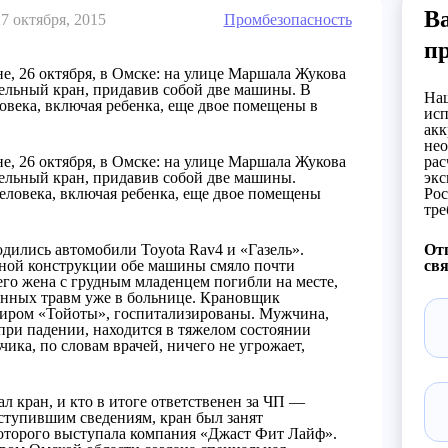
Ва
27 октября, 2015
Промбезопасность
п
, 26 октября, в Омске: на улице Маршала Жукова
тельный кран, придавив собой две машины. В
Наш
ловека, включая ребенка, еще двое помещены в
исп
акк
нео
, 26 октября, в Омске: на улице Маршала Жукова
рас
тельный кран, придавив собой две машины.
экс
человека, включая ребенка, еще двое помещены
Рос
тре
одились автомобили Toyota Rav4 и «Газель».
Отп
зной конструкции обе машины смяло почти
свя
го жена с грудным младенцем погибли на месте,
ченных травм уже в больнице. Крановщик
жиром «Тойоты», госпитализированы. Мужчина,
при падении, находится в тяжелом состоянии
ика, по словам врачей, ничего не угрожает,
л кран, и кто в итоге ответственен за ЧП —
ступившим сведениям, кран был занят
которого выступала компания «Джаст Фит Лайф».