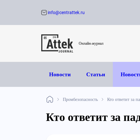
info@centrattek.ru
Обратный звон
Онлайн-журнал
Новости
Статьи
Новост
Промбезопасность
Кто ответит за п
Кто ответит за па