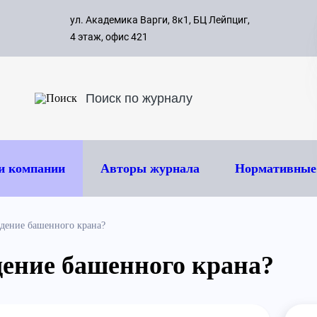
с 09:00 д
ул. Академика Варги, 8к1, БЦ Лейпциг,
ок
8 495 
4 этаж, офис 421
и компании
Авторы журнала
Нормативные
адение башенного крана?
дение башенного крана?