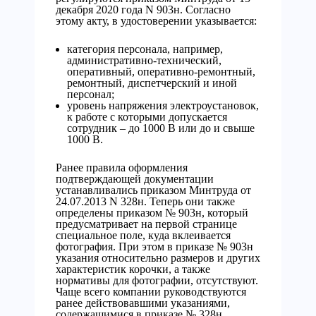
декабря 2020 года N 903н. Согласно
этому акту, в удостоверении указывается:
категория персонала, например,
административно-технический,
оперативный, оперативно-ремонтный,
ремонтный, диспетчерский и иной
персонал;
уровень напряжения электроустановок,
к работе с которыми допускается
сотрудник – до 1000 В или до и свыше
1000 В.
Ранее правила оформления
подтверждающей документации
устанавливались приказом Минтруда от
24.07.2013 N 328н. Теперь они также
определены приказом № 903н, который
предусматривает на первой странице
специальное поле, куда вклеивается
фотография. При этом в приказе № 903н
указания относительно размеров и других
характеристик корочки, а также
нормативы для фотографии, отсутствуют.
Чаще всего компании руководствуются
ранее действовавшими указаниями,
содержащимися в приказе № 328н,