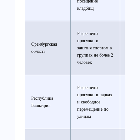
посещение
сохран
кладбищ
Разрешены
прогулки и
Оренбургская
Все ос
занятия спортом в
область
ограни
группах не более 2
человек
Разрешены
прогулки в парках
Республика
Масоч
и свободное
Башкирия
режим
перемещение по
улицам