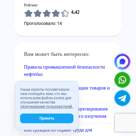
Рейтинг:
4,42
Проголосовало: 14
Вам может быть интересно:
Правила промышленной безопасности
нефтебаз
Подтверждение сертификации товаров и
Наши юристы посоветовали
нам сообщить вам, что мы
услуг
используем файлы cookie для
улучшения качества
обслуживания пользователей.
Действующий порядок лицензирования
источников ионизирующего излучения
Принять
Инструкция по охране труда для