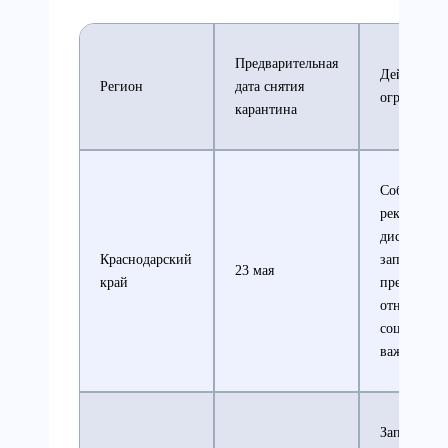
Предварительная
Действую
Регион
дата снятия
ограничен
карантина
Соблюдени
рекомендо
дистанции
Краснодарский
запрет на 
23 мая
край
предприяти
отнесенны
социально
важным
Запрет на 