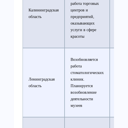
работа торговых
Калининградская
центров и
Все ос
область
предприятий,
ограни
оказывающих
услуги в сфере
красоты
Возобновляется
работа
стоматологических
Ленинградская
клиник.
Все ос
область
Планируется
ограни
возобновление
деятельности
музеев