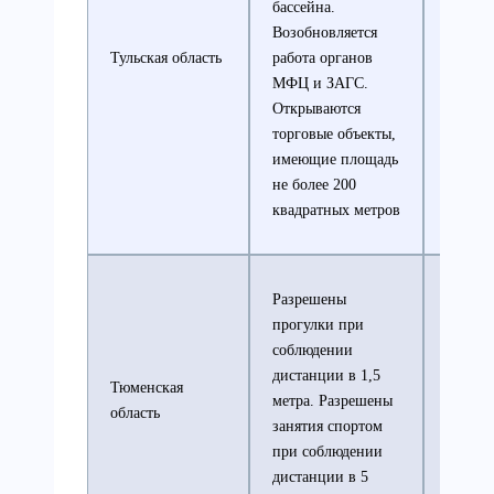
бассейна.
соблюд
Возобновляется
социал
Тульская область
работа органов
дистан
МФЦ и ЗАГС.
ограни
Открываются
перем
торговые объекты,
группа
имеющие площадь
более 
не более 200
квадратных метров
Разрешены
прогулки при
соблюдении
дистанции в 1,5
Тюменская
Масоч
метра. Разрешены
область
режим
занятия спортом
при соблюдении
дистанции в 5