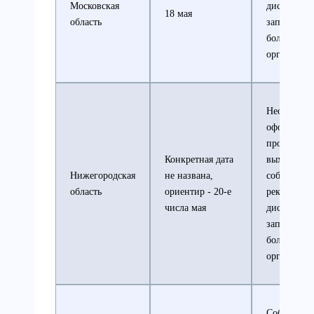
Московская
дистанции
18 мая
область
запрет на 
большей ч
организац
Необходим
оформлени
пропусков 
Конкретная дата
выхода из 
Нижегородская
не названа,
соблюдени
область
ориентир - 20-е
рекомендо
числа мая
дистанции
запрет на 
большей ч
организац
Соблюдени