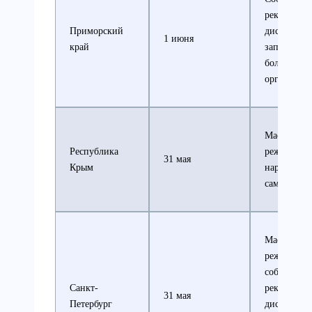
рекомендо
Приморский
дистанции
1 июня
край
запрет на 
большей ч
организац
Масочный
Республика
режим, шт
31 мая
Крым
нарушение
самоизоля
Масочный
режим,
соблюдени
Санкт-
рекомендо
31 мая
Петербург
дистанции