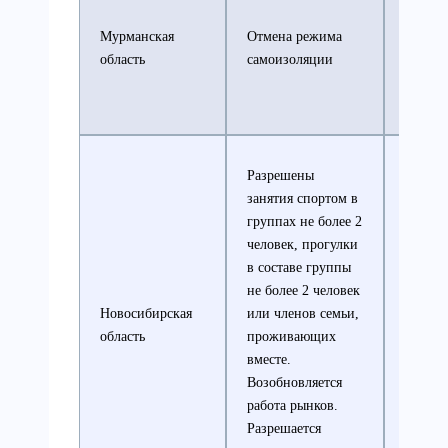
Режим
самоиз
Мурманская
Отмена режима
сохран
область
самоизоляции
лиц ст
лет
Разрешены
Рынки
занятия спортом в
Новоси
группах не более 2
остают
человек, прогулки
закрыт
в составе группы
Запрет
не более 2 человек
работу
Новосибирская
или членов семьи,
торгов
область
проживающих
центро
вместе.
других
Возобновляется
крупн
работа рынков.
объект
Разрешается
торгов