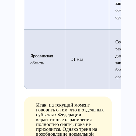
запрет на 
большей ч
организац
Соблюдени
рекомендо
Ярославская
дистанции
31 мая
область
запрет на 
большей ч
организац
Итак, на текущий момент
говорить о том, что в отдельных
субъектах Федерации
карантинные ограничения
полностью сняты, пока не
приходится. Однако тренд на
возобновление нормальной