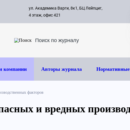
с 09:00 д
ул. Академика Варги, 8к1, БЦ Лейпциг,
ок
8 495 
4 этаж, офис 421
и компании
Авторы журнала
Нормативные
изводственных факторов
пасных и вредных произво