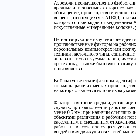
Аэрозоли преимущественно фиброген
вредные или опасные факторы только н
обогащение, производство и использо
веществ, относящихся к АПФД, а также
котором сопровождается выделением 
искусственные минеральные волокна, 
Неионизирующие излучения не иденти
производственные факторы на рабочих 
персональных компьютерах или экспл
техники настольного типа, единичны
аппараты, используемые периодически
оргтехнику, а также бытовую технику,
производства.
Виброакустические факторы идентифи
только на рабочих местах производст
на которых является источником указ
Факторы световой среды идентифицир
случаях: при выполнении работ высоко
менее 0,5 мм; при наличии слепящих и
объектами различения и рабочими по
рассеянным и смешанным отражением. А
работы на высоте или существует опас
воздействия движущихся частей машин