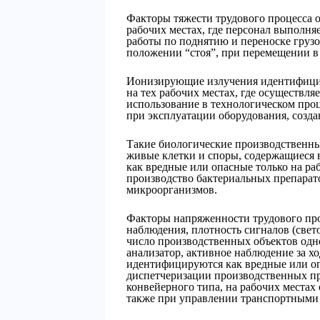
Факторы тяжести трудового процесса о
рабочих местах, где персонал выполн
работы по поднятию и переноске груз
положении “стоя”, при перемещении в 
Ионизирующие излучения идентифицир
на тех рабочих местах, где осуществля
использование в технологическом проц
при эксплуатации оборудования, созд
Такие биологические производственны
живые клетки и споры, содержащиеся 
как вредные или опасные только на ра
производство бактериальных препарато
микроорганизмов.
Факторы напряженности трудового про
наблюдения, плотность сигналов (свет
число производственных объектов одн
анализатор, активное наблюдение за х
идентифицируются как вредные или оп
диспетчеризации производственных пр
конвейерного типа, на рабочих местах
также при управлении транспортными 