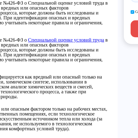
е №426-ФЗ о Специальной оценке условий труда в
24 вредных или опасных факторов
С
процесса, которые должны быть исследованы и
й. При идентификации опасных и вредных
о учитывать некоторые правила и ограничения,
не №426-ФЗ о
Специальной оценке условий труда
в
24 вредных или опасных факторов
процесса, которые должны быть исследованы и
й. При идентификации опасных и вредных
о учитывать некоторые правила и ограничения,
ицируется как вредный или опасный только на
и, химическом синтезе, использовании в
ском анализе химических веществ и смесей,
технологического процесса, а также при
природы.
 или опасным фактором только на рабочих местах,
твенных помещениях, если технологическое
 искусственным источником тепла или холода (за
ания, не используемого в технологическом
ания комфортных условий труда).