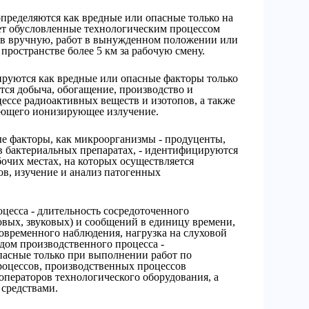
пределяются как вредные или опасные только на
яет обусловленные технологическим процессом
ов вручную, работ в вынужденном положении или
пространстве более 5 км за рабочую смену.
уются как вредные или опасные факторы только
ется добыча, обогащение, производство и
ессе радиоактивных веществ и изотопов, а также
ающего ионизирующее излучение.
е факторы, как микроорганизмы - продуценты,
в бактериальных препаратах, - идентифицируются
бочих местах, на которых осуществляется
в, изучение и анализ патогенных
цесса - длительность сосредоточенного
овых, звуковых) и сообщений в единицу времени,
овременного наблюдения, нагрузка на слуховой
одом производственного процесса -
асные только при выполнении работ по
оцессов, производственных процессов
 операторов технологического оборудования, а
средствами.