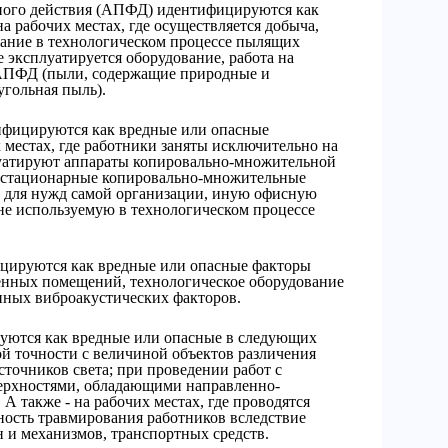
ного действия (АПФД) идентифицируются как
а рабочих местах, где осуществляется добыча,
вание в технологическом процессе пылящих
 эксплуатируется оборудование, работа на
АПФД (пыли, содержащие природные и
угольная пыль).
фицируются как вредные или опасные
местах, где работники заняты исключительно на
уатируют аппараты копировально-множительной
е стационарные копировально-множительные
 для нужд самой организации, иную офисную
 не используемую в технологическом процессе
цируются как вредные или опасные факторы
венных помещений, технологическое оборудование
анных виброакустических факторов.
уются как вредные или опасные в следующих
й точности с величиной объектов различения
сточников света; при проведении работ с
верхностями, обладающими направленно-
 также - на рабочих местах, где проводятся
ность травмирования работников вследствие
 и механизмов, транспортных средств.