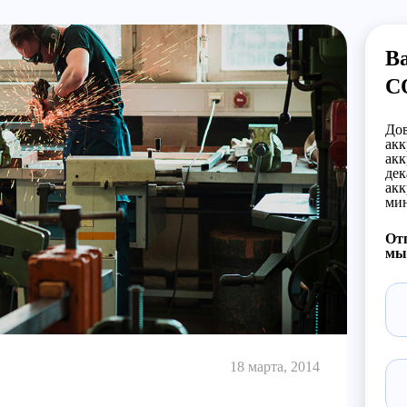
Ва
С
Дов
акк
акк
дек
акк
мин
Отп
мы 
18 марта, 2014