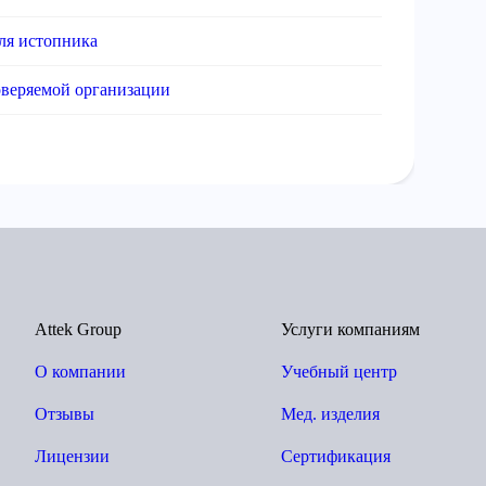
ля истопника
оверяемой организации
Attek Group
Услуги компаниям
О компании
Учебный центр
Отзывы
Мед. изделия
Лицензии
Сертификация