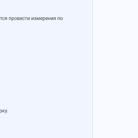
тся провести измерения по
рку.