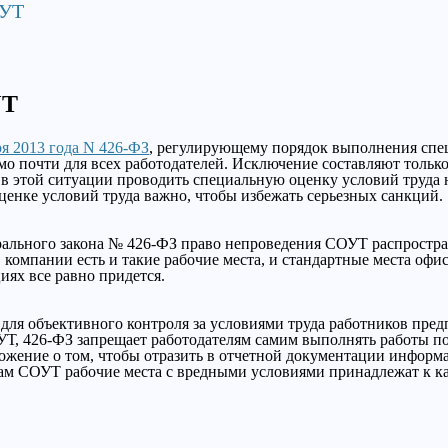
ОУТ
УТ
ря 2013 года N 426-ФЗ
, регулирующему порядок выполнения спе
 почти для всех работодателей. Исключение составляют только
 этой ситуации проводить специальную оценку условий труда на
ценке условий труда важно, чтобы избежать серьезных санкций.
ерального закона № 426-ФЗ право непроведения СОУТ распростра
 компании есть и такие рабочие места, и стандартные места офи
ях все равно придется.
ля объективного контроля за условиями труда работников пре
, 426-ФЗ запрещает работодателям самим выполнять работы по о
ожение о том, чтобы отразить в отчетной документации информ
огам СОУТ рабочие места с вредными условиями принадлежат к к