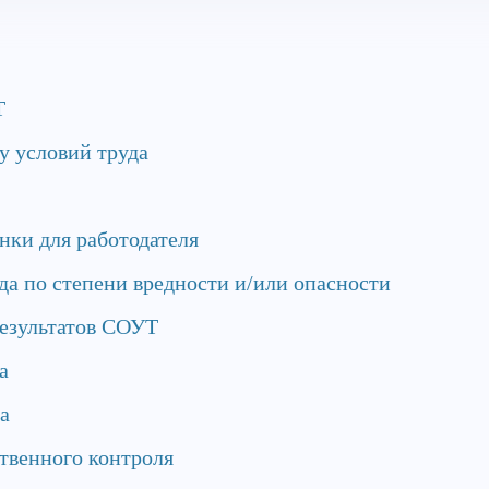
Т
у условий труда
нки для работодателя
а по степени вредности и/или опасности
езультатов СОУТ
а
а
твенного контроля