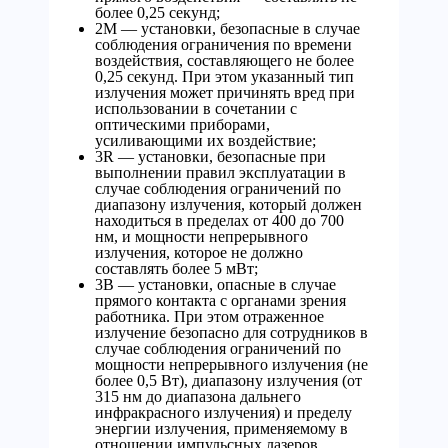
более 0,25 секунд;
2М — установки, безопасные в случае
соблюдения ограничения по времени
воздействия, составляющего не более
0,25 секунд. При этом указанный тип
излучения может причинять вред при
использовании в сочетании с
оптическими приборами,
усиливающими их воздействие;
3R — установки, безопасные при
выполнении правил эксплуатации в
случае соблюдения ограничений по
диапазону излучения, который должен
находиться в пределах от 400 до 700
нм, и мощности непрерывного
излучения, которое не должно
составлять более 5 мВт;
3B — установки, опасные в случае
прямого контакта с органами зрения
работника. При этом отраженное
излучение безопасно для сотрудников в
случае соблюдения ограничений по
мощности непрерывного излучения (не
более 0,5 Вт), диапазону излучения (от
315 нм до диапазона дальнего
инфракрасного излучения) и пределу
энергии излучения, применяемому в
отношении импульсных лазеров