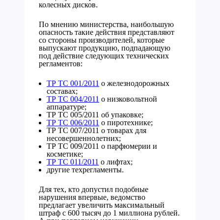
колесных дисков.
По мнению министерства, наибольшую
опасность такие действия представляют
со стороны производителей, которые
выпускают продукцию, подпадающую
под действие следующих технических
регламентов:
ТР ТС 001/2011
о железнодорожных
составах;
ТР ТС 004/2011
о низковольтной
аппаратуре;
ТР ТС 005/2011 об упаковке;
ТР ТС 006/2011
о пиротехнике;
ТР ТС 007/2011 о товарах для
несовершеннолетних;
ТР ТС 009/2011 о парфюмерии и
косметике;
ТР ТС 011/2011
о лифтах;
другие техрегламенты.
Для тех, кто допустил подобные
нарушения впервые, ведомство
предлагает увеличить максимальный
штраф с 600 тысяч до 1 миллиона рублей.