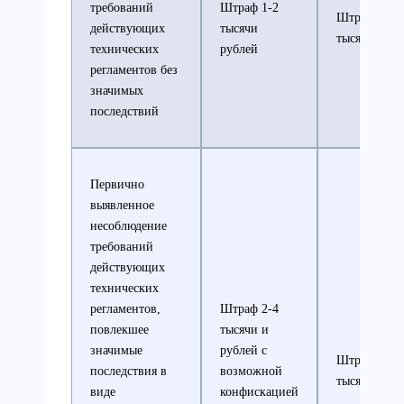
требований
Штраф 1-2
Штраф 10-2
действующих
тысячи
тысяч рубле
технических
рублей
регламентов без
значимых
последствий
Первично
выявленное
несоблюдение
требований
действующих
технических
регламентов,
Штраф 2-4
повлекшее
тысячи и
значимые
рублей с
Штраф 20-3
последствия в
возможной
тысяч рубле
виде
конфискацией