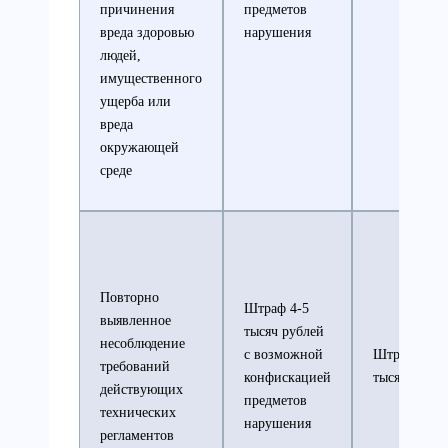
причинения
предметов
вреда здоровью
нарушения
людей,
имущественного
ущерба или
вреда
окружающей
среде
Повторно
Штраф 4-5
выявленное
тысяч рублей
несоблюдение
с возможной
Штраф 30-4
требований
конфискацией
тысяч рубле
действующих
предметов
технических
нарушения
регламентов