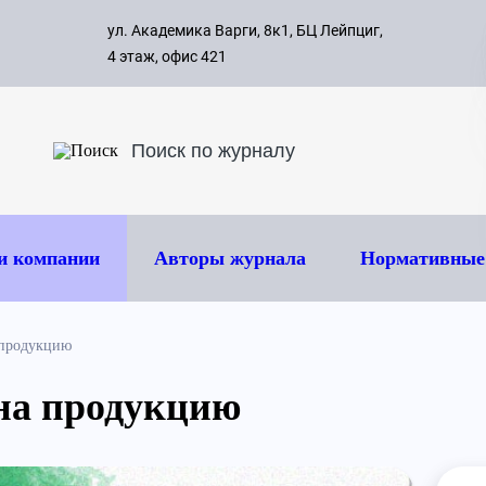
с 09:00 д
ул. Академика Варги, 8к1, БЦ Лейпциг,
ок
8 495 
4 этаж, офис 421
и компании
Авторы журнала
Нормативные
 продукцию
на продукцию