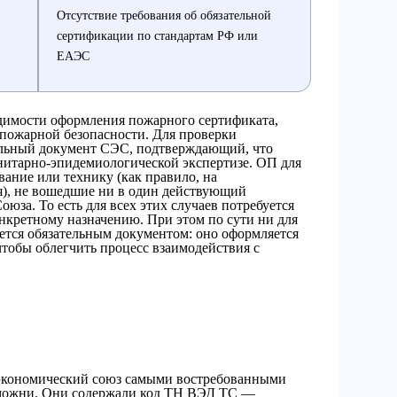
Отсутствие требования об обязательной
сертификации по стандартам РФ или
ЕАЭС
одимости оформления пожарного сертификата,
пожарной безопасности. Для проверки
альный документ СЭС, подтверждающий, что
анитарно-эпидемиологической экспертизе. ОП для
ание или технику (как правило, на
), не вошедшие ни в один действующий
юза. То есть для всех этих случаев потребуется
нкретному назначению. При этом по сути ни для
яется обязательным документом: оно оформляется
тобы облегчить процесс взаимодействия с
 экономический союз самыми востребованными
таможни. Они содержали код ТН ВЭД ТС —