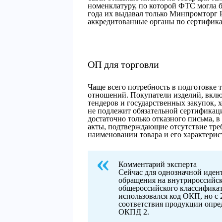
номенклатуру, по которой ФТС могла 
года их выдавал только Минпромторг Р
аккредитованные органы по сертифик
ОП для торговли
Чаще всего потребность в подготовке 
отношений. Покупатели изделий, вклю
тендеров и государственных закупок, 
не подлежит обязательной сертификаци
достаточно только отказного письма, 
акты, подтверждающие отсутствие треб
наименовании товара и его характерис
Комментарий эксперта
Сейчас для однозначной иден
обращения на внутрироссийск
общероссийского классификат
использовался код ОКП, но с 
соответствия продукции опре
ОКПД 2.