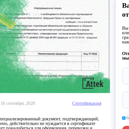
В
от
Вы 
или
сра
на
Отп
мы 
16 сентября, 2020
Сертификация
С
специализированный документ, подтверждающий,
ено, действительно не нуждается в сертификате
ет понадобиться для оформления, перевозки и