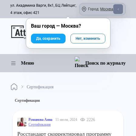
ул. Академика Варги, 8к1, БЦ Лейпциг,
Город:
Москва
4 этаж, офис 421
Ваш город —
Москва
?
Онлайн-журнал
Да, сохранить
Нет, изменить
Меню
Поиск по журналу
Сертификация
Сертификация
Романова Анна
11 июля, 2024
2226
Сертификация
Росстандарт скорректировал программу