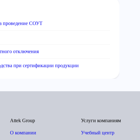
на проведение СОУТ
итного отключения
одства при сертификации продукции
Attek Group
Услуги компаниям
О компании
Учебный центр