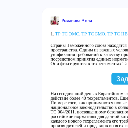
Романова Анна
ТР ТС ЭМС, ТР ТС БМО, ТР ТС НВО
Страны Таможенного союза находятся 
пространства. Одним из важных услови
унификация требований к качеству про
посредством принятия единых нормати
Они фиксируются в техрегламентах Та
Зад
На сегодняшний день в Евразийском э
действие более 40 техрегламентов. Еще
По мере того, как принимаются новые
национальное законодательство в обла
ТС 004/2011, посвященному безопасно
российские нормативы для данной кате
каждого нового техрегламента его тре
производителей и продавцов во всех г