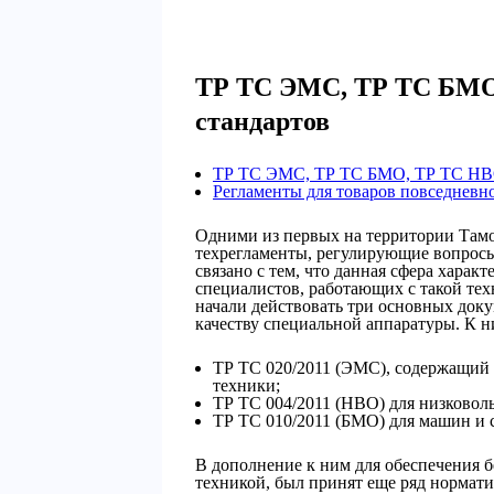
ТР ТС ЭМС, ТР ТС БМО
стандартов
ТР ТС ЭМС, ТР ТС БМО, ТР ТС НВО
Регламенты для товаров повседневн
Одними из первых на территории Там
техрегламенты, регулирующие вопрос
связано с тем, что данная сфера хара
специалистов, работающих с такой тех
начали действовать три основных доку
качеству специальной аппаратуры. К н
ТР ТС 020/2011 (ЭМС), содержащий
техники;
ТР ТС 004/2011 (НВО) для низковол
ТР ТС 010/2011 (БМО) для машин и 
В дополнение к ним для обеспечения 
техникой, был принят еще ряд нормати