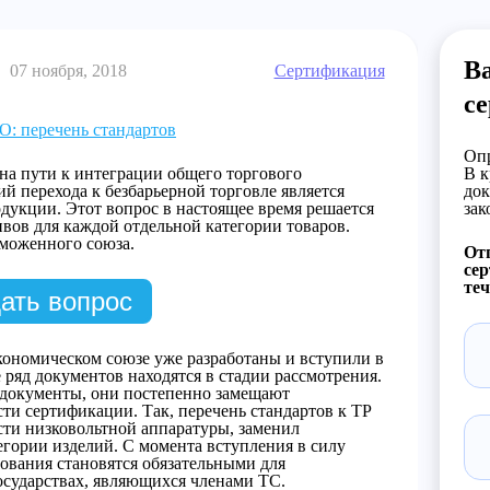
Ва
07 ноября, 2018
Сертификация
с
: перечень стандартов
Опр
на пути к интеграции общего торгового
В к
й перехода к безбарьерной торговле является
док
дукции. Этот вопрос в настоящее время решается
зак
вов для каждой отдельной категории товаров.
моженного союза.
Отп
сер
теч
ать вопрос
кономическом союзе уже разработаны и вступили в
 ряд документов находятся в стадии рассмотрения.
 документы, они постепенно замещают
сти сертификации. Так, перечень стандартов к ТР
сти низковольтной аппаратуры, заменил
гории изделий. С момента вступления в силу
бования становятся обязательными для
осударствах, являющихся членами ТС.