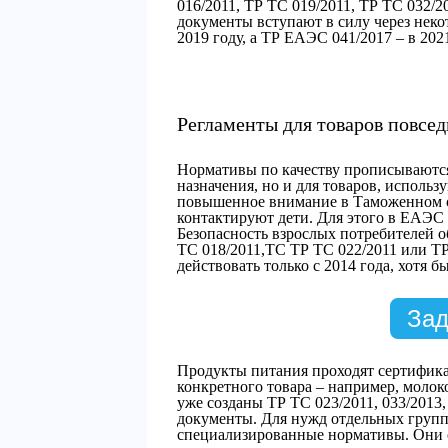
016/2011, ТР ТС 019/2011, ТР ТС 032/
документы вступают в силу через неко
2019 году, а ТР ЕАЭС 041/2017 – в 202
Регламенты для товаров повсе
Нормативы по качеству прописываютс
назначения, но и для товаров, исполь
повышенное внимание в Таможенном со
контактируют дети. Для этого в ЕАЭС 
Безопасность взрослых потребителей о
ТС 018/2011,ТС ТР ТС 022/2011 или ТР
действовать только с 2014 года, хотя 
Зад
Продукты питания проходят сертифика
конкретного товара – например, молок
уже созданы ТР ТС 023/2011, 033/2013,
документы. Для нужд отдельных групп
специализированные нормативы. Они с