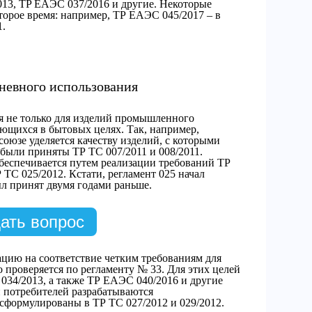
2013, TP ЕАЭС 037/2016 и другие. Некоторые
торое время: например, ТР ЕАЭС 045/2017 – в
1.
дневного использования
я не только для изделий промышленного
зующихся в бытовых целях. Так, например,
юзе уделяется качеству изделий, с которыми
были приняты ТР ТС 007/2011 и 008/2011.
беспечивается путем реализации требований ТР
 ТС 025/2012. Кстати, регламент 025 начал
был принят двумя годами раньше.
ать вопрос
цию на соответствие четким требованиям для
о проверяется по регламенту № 33. Для этих целей
 034/2013, а также ТР ЕАЭС 040/2016 и другие
 потребителей разрабатываются
формулированы в ТР ТС 027/2012 и 029/2012.