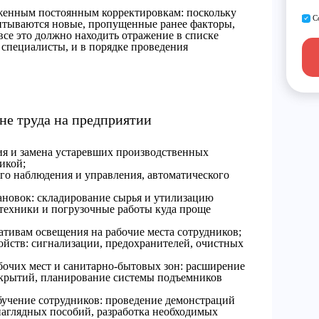
женным постоянным корректировкам: поскольку
С
читываются новые, пропущенные ранее факторы,
все это должно находить отражение в списке
й специалисты, и в порядке проведения
не труда на предприятии
я и замена устаревших производственных
икой;
о наблюдения и управления, автоматического
новок: складирование сырья и утилизацию
 техники и погрузочные работы куда проще
тивам освещения на рабочие места сотрудников;
йств: сигнализации, предохранителей, очистных
бочих мест и санитарно-бытовых зон: расширение
 укрытий, планирование системы подъемников
бучение сотрудников: проведение демонстраций
наглядных пособий, разработка необходимых