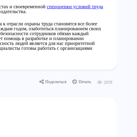
стах и своевременной
спецоценки условий труда
одательства.
 к отрасли охраны труда становятся все более
ждым годом, озаботиться планированием своих
безопасности сотрудников обязан каждый
ет помощь в разработке и планировании
ность людей является для нас приоритетной
ециалисты готовы работать с организациями
Поделиться
Печать
2039