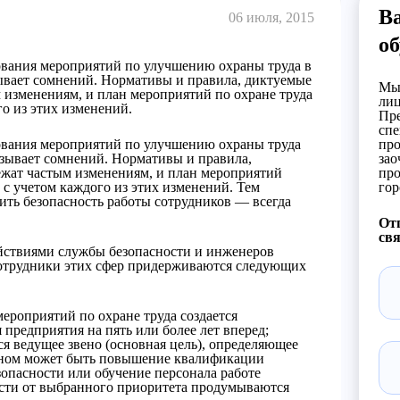
В
06 июля, 2015
об
ования мероприятий по улучшению охраны труда в
ывает сомнений. Нормативы и правила, диктуемые
Мы 
м изменениям, и план мероприятий по охране труда
лиц
го из этих изменений.
Пре
спе
ования мероприятий по улучшению охраны труда
про
ызывает сомнений. Нормативы и правила,
зао
ежат частым изменениям, и план мероприятий
про
 с учетом каждого из этих изменений. Тем
гор
чить безопасность работы сотрудников — всегда
Отп
свя
йствиями службы безопасности и инженеров
 сотрудники этих сфер придерживаются следующих
ероприятий по охране труда создается
предприятия на пять или более лет вперед;
я ведущее звено (основная цель), определяющее
веном может быть повышение квалификации
опасности или обучение персонала работе
сти от выбранного приоритета продумываются