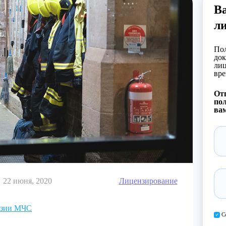
В
л
Пол
док
лиц
вре
Отп
пол
вам
22 июня, 2020
Лицензирование
нзии МЧС
С