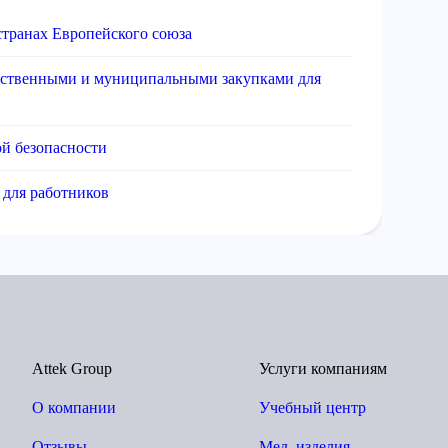
странах Европейского союза
рственными и муниципальными закупками для
й безопасности
 для работников
Attek Group
Услуги компаниям
О компании
Учебный центр
Отзывы
Мед. изделия