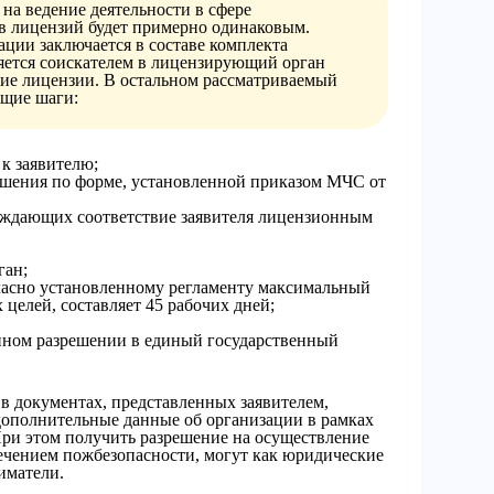
на ведение деятельности в сфере
в лицензий будет примерно одинаковым.
ации заключается в составе комплекта
яется соискателем в лицензирующий орган
ние лицензии. В остальном рассматриваемый
ющие шаги:
к заявителю;
решения по форме, установленной приказом МЧС от
рждающих соответствие заявителя лицензионным
ган;
ласно установленному регламенту максимальный
 целей, составляет 45 рабочих дней;
нном разрешении в единый государственный
в документах, представленных заявителем,
дополнительные данные об организации в рамках
ри этом получить разрешение на осуществление
печением пожбезопасности, могут как юридические
иматели.