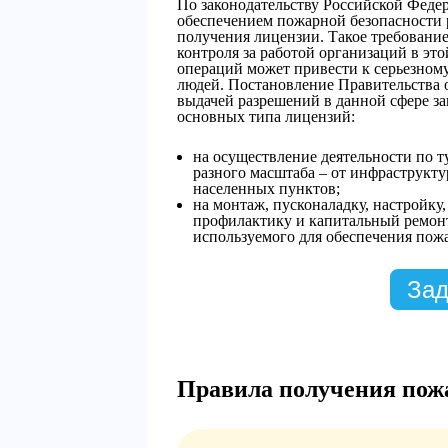
По законодательству Российской Федер
обеспечением пожарной безопасности р
получения лицензии. Такое требовани
контроля за работой организаций в эт
операций может привести к серьезному
людей. Постановление Правительства от
выдачей разрешений в данной сфере з
основных типа лицензий:
на осуществление деятельности по 
разного масштаба – от инфраструкт
населенных пунктов;
на монтаж, пусконаладку, настройку
профилактику и капитальный ремон
используемого для обеспечения пож
Зад
Правила получения по