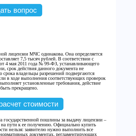
ать вопрос
ной лицензии МЧС одинакова. Она определяется
ставляет 7,5 тысяч рублей. В соответствии с
 от 4 мая 2011 года № 99-ФЗ, устанавливающего
и, срок действия данного документа не
го срока владельцы разрешений подвергаются
сли в ходе выполнения соответствующих проверок
 выполняет установленные требования, действие
 быть прекращено.
расчет стоимости
та государственной пошлины за выдачу лицензии –
 на пути к ее получению. Официально купить
ости нельзя: заявителю нужно выполнить все
в нормативных документах, регламентирующих