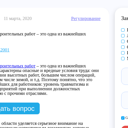
За
11 марта, 2020
Регулирование
роительных работ – это одна из важнейших
-2001
троительных работ
– это одна из важнейших
 характерны опасные и вредные условия труда: они
нии высотных работ, большим числом операций,
 числе зимой, и т.д. Поэтому понятно, что это
йших для работников: уровень травматизма и
едприятий при выполнении должностных
ию с прочими отраслями.
ать вопрос
С
 области уделяется серьезное внимание на
 основным нормативным документам, которые