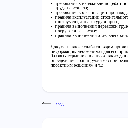
требования к налаживанию работ по
труда персонала;
требования к организации производ
правила эксплуатации строительног
инструмент, аппаратуру и проч.;
правила выполнения перевозки грузо
погрузке и разгрузке;
правила выполнения отдельных видо
Документ также снабжен рядом прилож
информация, необходимая для его при
базовых терминов, в список таких дан
определения границ участков при реа
проектным решениям и т.д.
Назад