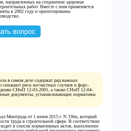
вов, направленных на сохранение здоровья
строительных работ. Вместе с ним применяется
няты в 2002 году и ориентированы
зводство.
ать вопрос
ла в самом деле содержат ряд важных
о снижают риск несчастных случаев и форс-
днако СНиП 12-03-2001, а также СНиП 12-04-
тивные документы, устанавливающие нормативы
иказ Минтруда от 1 июня 2015 г. N 336н, который
ости труда в строительной сфере. В соответствии
входит в список нормативных актов, выполнение
выполнения требований технического регламента,