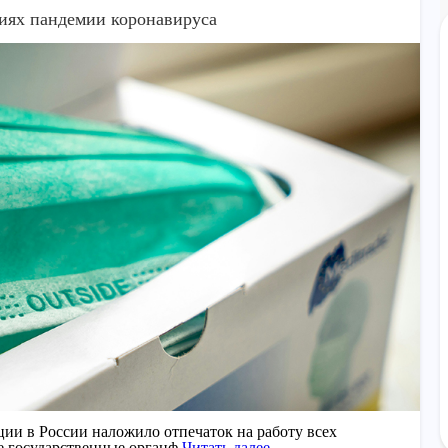
виях пандемии коронавируса
ии в России наложило отпечаток на работу всех
е государственные органф
Читать далее