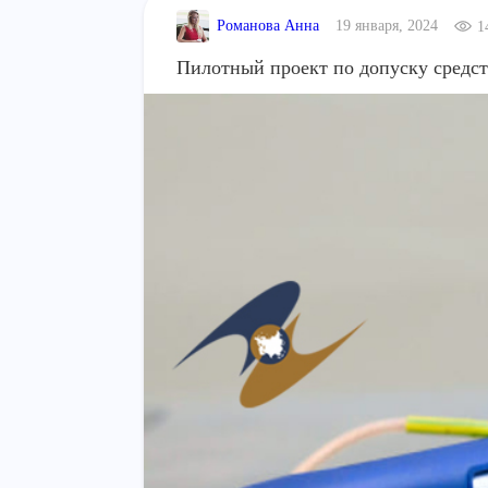
Романова Анна
19 января, 2024
1
Пилотный проект по допуску средс