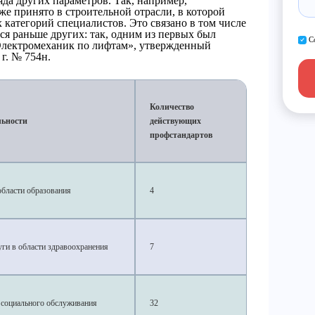
да других параметров. Так, например,
же принято в строительной отрасли, в которой
 категорий специалистов. Это связано в том числе
ться раньше других: так, одним из первых был
С
Электромеханик по лифтам», утвержденный
г. № 754н.
Количество
льности
действующих
профстандартов
области образования
4
ги в области здравоохранения
7
 социального обслуживания
32