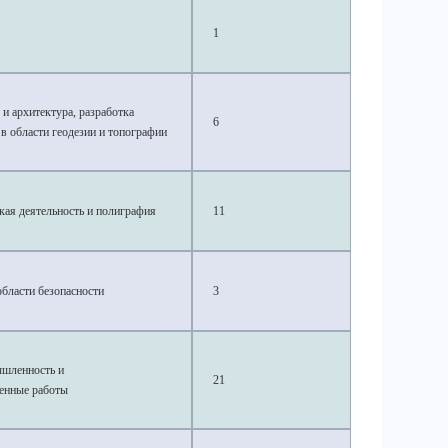
1
и архитектура, разработка
6
 в области геодезии и топографии
кая деятельность и полиграфия
11
области безопасности
3
шленность и
21
венные работы