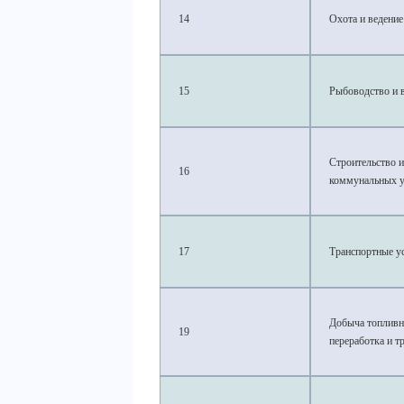
14
Охота и ведение
15
Рыбоводство и 
Строительство 
16
коммунальных у
17
Транспортные у
Добыча топливн
19
переработка и т