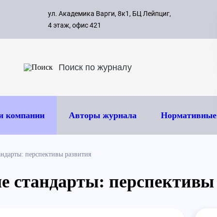
с 09:00 д
ул. Академика Варги, 8к1, БЦ Лейпциг,
ок
8 495 
4 этаж, офис 421
и компании
Авторы журнала
Нормативные
ндарты: перспективы развития
 стандарты: перспективы