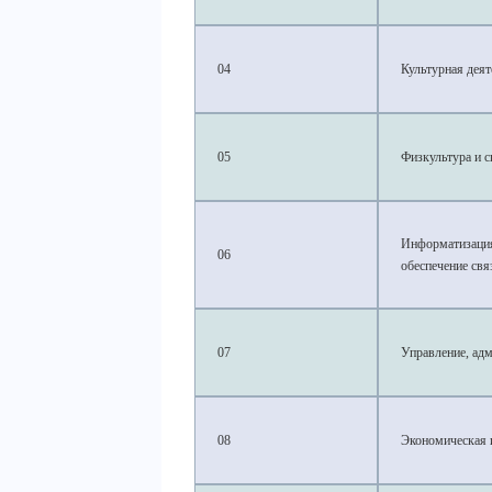
04
Культурная деят
05
Физкультура и 
Информатизация
06
обеспечение свя
07
Управление, адм
08
Экономическая 