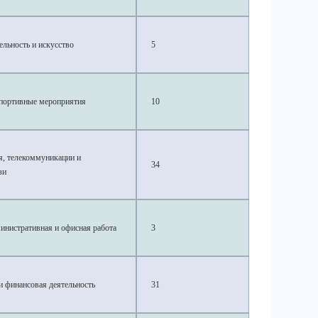
ельность и искусство
5
спортивные мероприятия
10
, телекоммуникации и
34
зи
инистративная и офисная работа
3
и финансовая деятельность
31