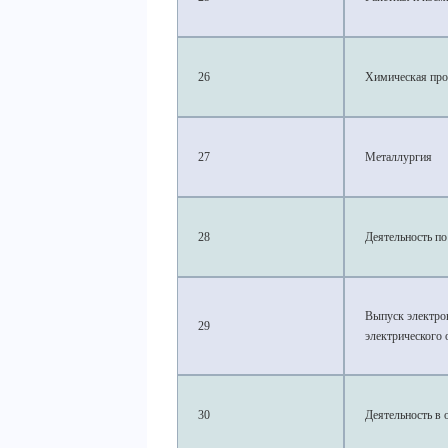
26
Химическая пр
27
Металлургия
28
Деятельность по
Выпуск электрон
29
электрического
30
Деятельность в 