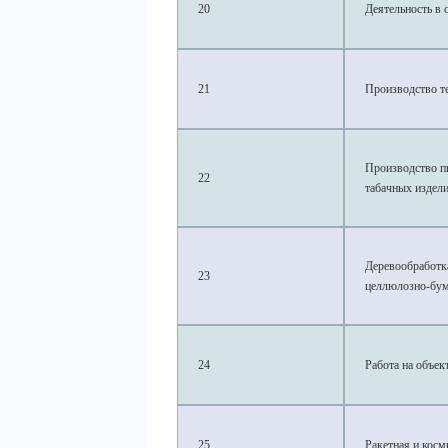
20
Деятельность в 
21
Производство т
Производство п
22
табачных издел
Деревообработка
23
целлюлозно-бу
24
Работа на объе
25
Ракетная и кос