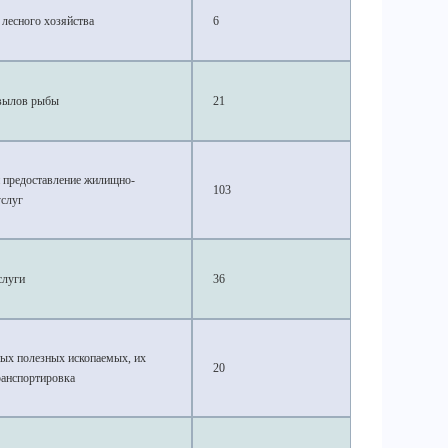
 лесного хозяйства
6
вылов рыбы
21
и предоставление жилищно-
103
слуг
слуги
36
ых полезных ископаемых, их
20
ранспортировка