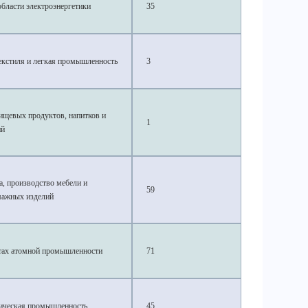
области электроэнергетики
35
екстиля и легкая промышленность
3
ищевых продуктов, напитков и
1
ий
, производство мебели и
59
мажных изделий
ктах атомной промышленности
71
мическая промышленность
45