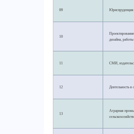
09
Юриспруденция
Проектирование 
10
дизайна, работы
11
СМИ, издательс
12
Деятельность в 
Аграрная промы
13
сельскохозяйст