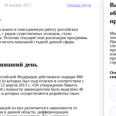
В
20 января, 2017
Охрана труда
об
ь
п
в вошло в повседневную работу российских
Мы 
, с рядом существенных оговорок, стало
лиц
да. Поэтому текущий этап реализации программы
Пре
считать начальной стадией данной сферы.
спе
про
или
про
гор
дняшний день
Отп
оссийской Федерации действовало порядке 860
свя
 из которых был подготовлен в соответствии с
12 апреля 2013 г. «Об утверждении Макета
ей сложности законодателем было выделено 40
в которых осуществляется разработка таких
ждой из них различается в зависимости от
ов в данной области, дифференциации