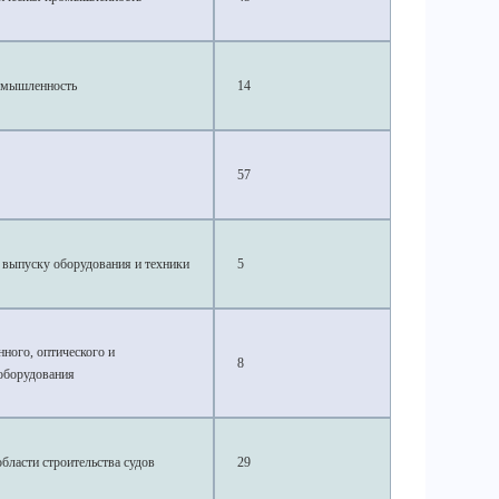
омышленность
14
57
 выпуску оборудования и техники
5
ного, оптического и
8
 оборудования
области строительства судов
29