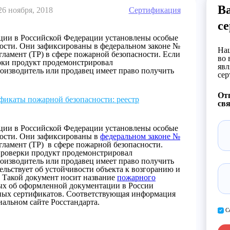
В
26 ноября, 2018
Сертификация
с
ции в Российской Федерации установлены особые
ности. Они зафиксированы в федеральном законе №
Наш
гламент (ТР) в сфере пожарной безопасности. Если
во 
ерки продукт продемонстрировал
явл
роизводитель или продавец имеет право получить
сер
От
фикаты пожарной безопасности: реестр
свя
ции в Российской Федерации установлены особые
ности. Они зафиксированы в
федеральном законе №
егламент (ТР) в сфере пожарной безопасности.
 проверки продукт продемонстрировал
роизводитель или продавец имеет право получить
льствует об устойчивости объекта к возгоранию и
 Такой документ носит название
пожарного
ых об оформленной документации в России
рных сертификатов. Соответствующая информация
альном сайте Росстандарта.
С