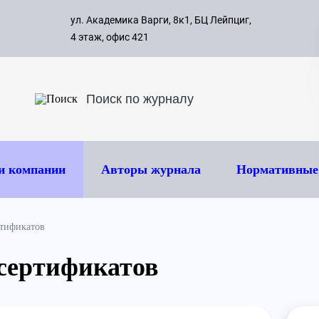
с 09:00 д
ул. Академика Варги, 8к1, БЦ Лейпциг,
ок
8 495 
4 этаж, офис 421
и компании
Авторы журнала
Нормативные
ртификатов
сертификатов