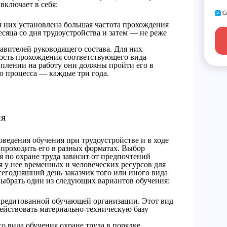
включает в себя:
С
я них установлена большая частота прохождения
есяца со дня трудоустройства и затем — не реже
тавителей руководящего состава. Для них
ность прохождения соответствующего вида
уплении на работу они должны пройти его в
го процесса — каждые три года.
ия
ведения обучения при трудоустройстве и в ходе
проходить его в разных форматах. Выбор
 по охране труда зависит от предпочтений
я у нее временных и человеческих ресурсов для
 сегодняшний день заказчик того или иного вида
выбрать один из следующих вариантов обучения:
кредитованной обучающей организации. Этот вид
действовать материально-техническую базу
 вида обучения охране труда в порядке,