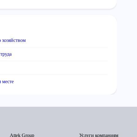
о хозяйством
 труда
 месте
Attek Group
Услуги компаниям