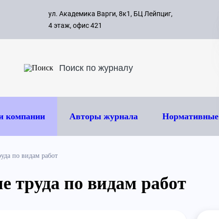
с 09:00 д
ул. Академика Варги, 8к1, БЦ Лейпциг,
ок
8 495 
4 этаж, офис 421
и компании
Авторы журнала
Нормативные
руда по видам работ
е труда по видам работ