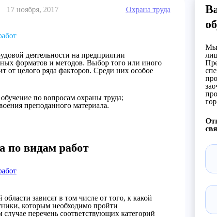
В
17 ноября, 2017
Охрана труда
об
работ
Мы 
рудовой деятельности на предприятии
лиц
чных форматов и методов. Выбор того или иного
Пре
ит от целого ряда факторов. Среди них особое
спе
про
зао
про
 обучение по вопросам охраны труда;
гор
воения преподанного материала.
Отп
свя
а по видам работ
работ
области зависят в том числе от того, к какой
отники, которым необходимо пройти
 случае перечень соответствующих категорий