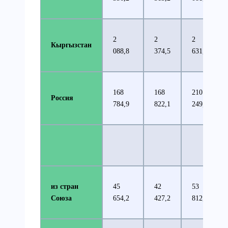
2
2
2
Кыргызстан
088,8
374,5
631,1
168
168
210
Россия
784,9
822,1
249,9
из стран
45
42
53
Союза
654,2
427,2
812,5