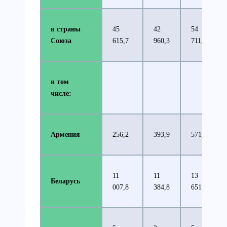
в страны
45
42
54
Союза
615,7
960,3
711,6
в том
числе:
Армения
256,2
393,9
571,0
11
11
13
Беларусь
007,8
384,8
651,0