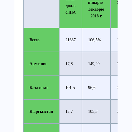
январю-
Удельн
долл.
декабрю
вес, 
США
2018 г.
Всего
21637
106,5%
100
Армения
17,8
149,20
0,08
Казахстан
101,5
96,6
0,47
Кыргызстан
12,7
105,3
0,06