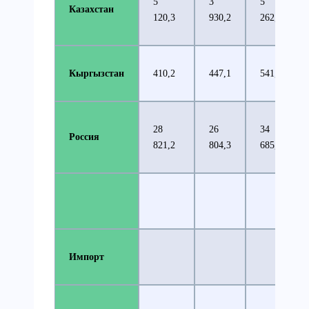
5
3
5
Казахстан
120,3
930,2
262,5
Кыргызстан
410,2
447,1
541,5
28
26
34
Россия
821,2
804,3
685,6
Импорт