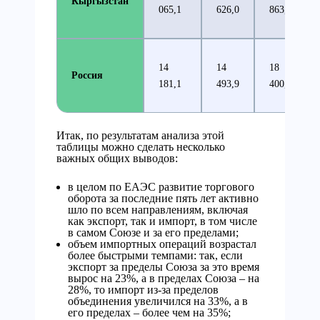
Кыргызстан
065,1
626,0
863,7
14
14
18
Россия
181,1
493,9
400,70
Итак, по результатам анализа этой
таблицы можно сделать несколько
важных общих выводов:
в целом по ЕАЭС развитие торгового
оборота за последние пять лет активно
шло по всем направлениям, включая
как экспорт, так и импорт, в том числе
в самом Союзе и за его пределами;
объем импортных операций возрастал
более быстрыми темпами: так, если
экспорт за пределы Союза за это время
вырос на 23%, а в пределах Союза – на
28%, то импорт из-за пределов
объединения увеличился на 33%, а в
его пределах – более чем на 35%;