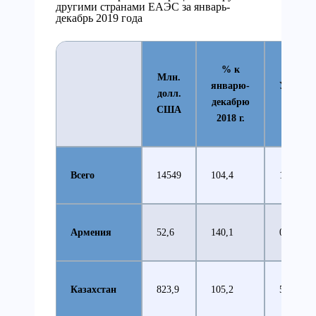
другими странами ЕАЭС за январь-
декабрь 2019 года
% к
Млн.
январю-
Удельн
долл.
декабрю
вес, 
США
2018 г.
Всего
14549
104,4
100
Армения
52,6
140,1
0,3
Казахстан
823,9
105,2
5,7