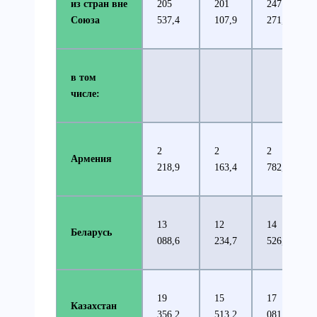
из стран вне
205
201
247
Союза
537,4
107,9
271,4
в том
числе:
2
2
2
Армения
218,9
163,4
782,9
13
12
14
Беларусь
088,6
234,7
526,0
19
15
17
Казахстан
356,2
513,2
081,5