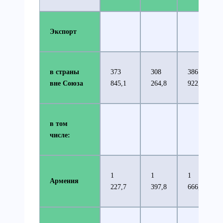
Экспорт
в страны
373
308
386
вне Союза
845,1
264,8
922,4
в том
числе:
1
1
1
Армения
227,7
397,8
666,7