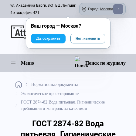
ул. Академика Варги, 8к1, БЦ Лейпциг,
Город:
Москва
4 этаж, офис 421
Ваш город —
Москва
?
Онлайн-журнал
Да, сохранить
Нет, изменить
Меню
Поиск по журналу
Нормативные документы
Экологическое проектирование
ГОСТ 2874-82 Вода питьевая. Гигиенические
требования и контроль за качеством
ГОСТ 2874-82 Вода
питьевая. Гигиенические