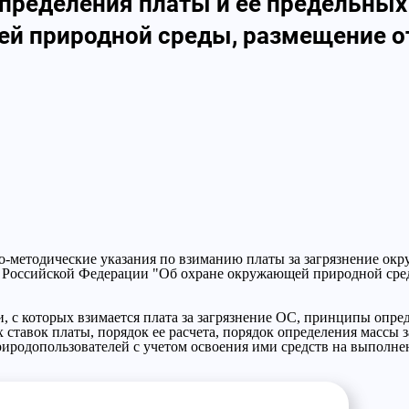
пределения платы и ее предельных
й природной среды, размещение от
о-методические указания по взиманию платы за загрязнение о
а Российской Федерации "Об охране окружающей природной сре
, с которых взимается плата за загрязнение ОС, принципы опре
тавок платы, порядок ее расчета, порядок определения массы 
риродопользователей с учетом освоения ими средств на выполн