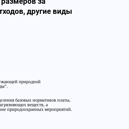
 размеров за
ходов, другие виды
кружающей природной
ды".
деления базовых нормативов платы,
загрязняющих веществ, а
ение природоохранных мероприятий.