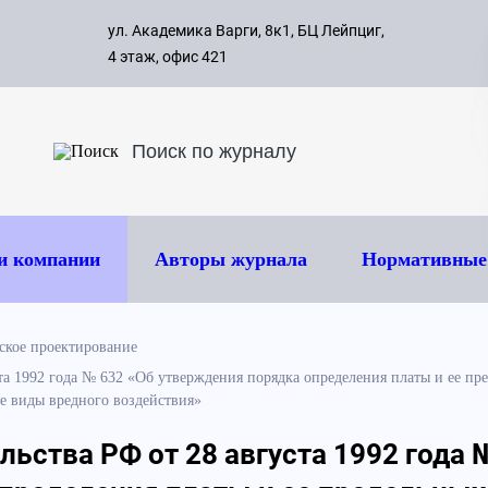
с 09:00 д
ул. Академика Варги, 8к1, БЦ Лейпциг,
ок
8 495 
4 этаж, офис 421
и компании
Авторы журнала
Нормативные
ское проектирование
та 1992 года № 632 «Об утверждения порядка определения платы и ее п
е виды вредного воздействия»
ьства РФ от 28 августа 1992 года 