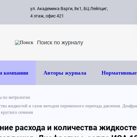
с 09:00 д
ул. Академика Варги, 8к1, БЦ Лейпциг,
ок
8 495 
4 этаж, офис 421
и компании
Авторы журнала
Нормативные
 по метрологии
ства жидкостей и газов методом переменного перепада давления. Диафр
круглого сечения
ние расхода и количества жидкосте