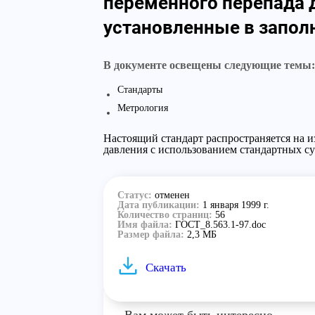
переменного перепада 
установленные в запол
В документе освещены следующие темы:
Стандарты
Метрология
Настоящий стандарт распространяется на из
давления с использованием стандартных су
Статус:
отменен
Дата публикации:
1 января 1999 г.
Количество страниц:
56
Имя файла:
ГОСТ_8.563.1-97.doc
Размер файла:
2,3 МБ
Скачать