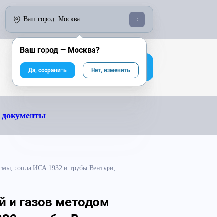
о 18:00:
По России бесплатно:
Ваш город:
Москва
246-04-43
8 800 333-25-40
Ваш город —
Москва
?
На сайт компании
Да, сохранить
Нет, изменить
 документы
агмы, сопла ИСА 1932 и трубы Вентури,
й и газов методом