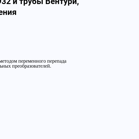
32 и трубы Вентури,
ения
) методом переменного перепада
льных преобразователей.