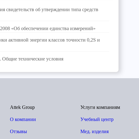
ия свидетельств об утверждении типа средств
.2008 «Об обеспечении единства измерений»
ки активной энергии классов точности 0,2S и
. Общие технические условия
Attek Group
Услуги компаниям
О компании
Учебный центр
Отзывы
Мед. изделия