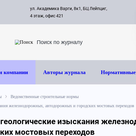
с 09:00 д
ул. Академика Варги, 8к1, БЦ Лейпциг,
ок
8 495 
4 этаж, офис 421
и компании
Авторы журнала
Нормативные
ы
Ведомственные строительные нормы
ания железнодорожных, автодорожных и городских мостовых переходов
-геологические изыскания железн
ких мостовых переходов