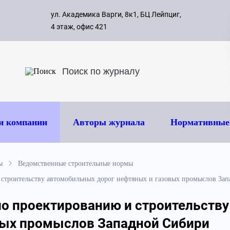
с 09:00 д
ул. Академика Варги, 8к1, БЦ Лейпциг,
ок
8 495 
4 этаж, офис 421
и компании
Авторы журнала
Нормативные
ы
Ведомственные строительные нормы
строительству автомобильных дорог нефтяных и газовых промыслов За
по проектированию и строительств
вых промыслов Западной Сибири