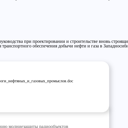
руководства при проектировании и строительстве вновь строящ
я транспортного обеспечения добычи нефти и газа в Западносиб
оги_нефтяных_и_газовых_промыслов.doc
нию молниезащиты радиообъектов