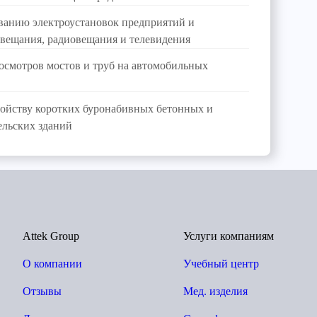
ванию электроустановок предприятий и
 вещания, радиовещания и телевидения
смотров мостов и труб на автомобильных
ойству коротких буронабивных бетонных и
ельских зданий
Attek Group
Услуги компаниям
О компании
Учебный центр
Отзывы
Мед. изделия