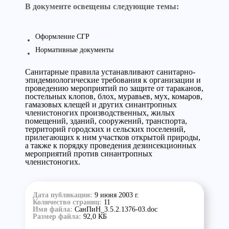
В документе освещены следующие темы:
Оформление СГР
Нормативные документы
Санитарные правила устанавливают санитарно-
эпидемиологические требования к организации и
проведению мероприятий по защите от тараканов,
постельных клопов, блох, муравьев, мух, комаров,
гамазовых клещей и других синантропных
членистоногих производственных, жилых
помещений, зданий, сооружений, транспорта,
территорий городских и сельских поселений,
прилегающих к ним участков открытой природы,
а также к порядку проведения дезинсекционных
мероприятий против синантропных
членистоногих.
Дата публикации:
9 июня 2003 г.
Количество страниц:
11
Имя файла:
СанПиН_3.5.2.1376-03.doc
Размер файла:
92,0 КБ