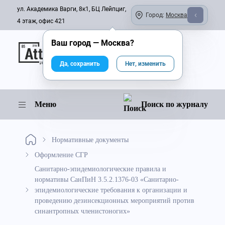
ул. Академика Варги, 8к1, БЦ Лейпциг,
Город:
Москва
4 этаж, офис 421
Ваш город —
Москва
?
Онлайн-журнал
Да, сохранить
Нет, изменить
Меню
Поиск по журналу
Нормативные документы
Оформление СГР
Санитарно-эпидемиологические правила и
нормативы СанПиН 3.5.2.1376-03 «Санитарно-
эпидемиологические требования к организации и
проведению дезинсекционных мероприятий против
синантропных членистоногих»