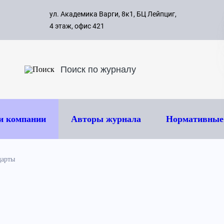
с 09:00 д
ул. Академика Варги, 8к1, БЦ Лейпциг,
ок
8 495 
4 этаж, офис 421
и компании
Авторы журнала
Нормативные
дарты