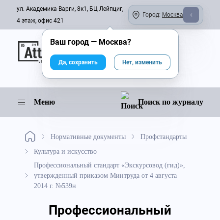
ул. Академика Варги, 8к1, БЦ Лейпциг,
Город:
Москва
4 этаж, офис 421
Ваш город —
Москва
?
Онлайн-журнал
Да, сохранить
Нет, изменить
Меню
Поиск по журналу
Нормативные документы
Профстандарты
Культура и искусство
Профессиональный стандарт «Экскурсовод (гид)»,
утвержденный приказом Минтруда от 4 августа
2014 г. №539н
Профессиональный