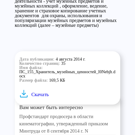
деятельности - учет музейных предметов и
музейных коллекций , оформление, ведение,
хранение и страховое копирование учетных
документов для охраны, использования и
популяризации музейных предметов и музейных
коллекций (далее – музейные предметы)
Дата публикации:
4 августа 2014 г.
Количество страниц:
35
Имя файла:
ПС_155_Хранитель_музейных_ценностей_I0Nebjh.d
ocx
Размер файла:
169,5 КБ
Скачать
Вам может быть интересно
Профстандарт продюсера в области
кинематографии, утвержденный приказом
Минтруда от 8 сентября 2014 г. N