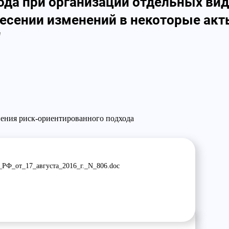
ода при организации отдельных вид
внесении изменений в некоторые ак
"
ения риск-ориентированного подхода
_РФ_от_17_августа_2016_г._N_806.doc