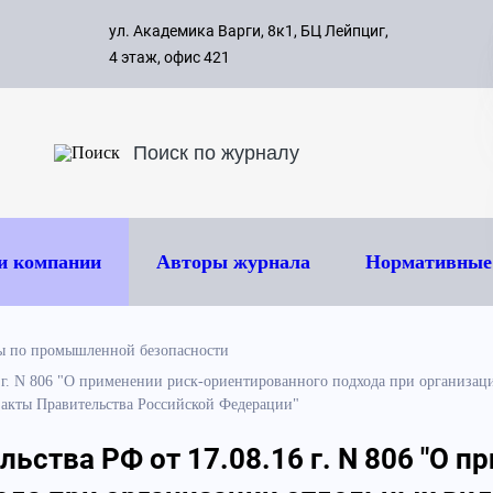
с 09:00 д
ул. Академика Варги, 8к1, БЦ Лейпциг,
ок
8 495 
4 этаж, офис 421
и компании
Авторы журнала
Нормативные
ы по промышленной безопасности
 г. N 806 "О применении риск-ориентированного подхода при организац
 акты Правительства Российской Федерации"
ьства РФ от 17.08.16 г. N 806 "О п