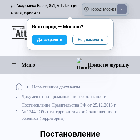
ул. Академика Варги, 8к1, БЦ Лейпциг,
Город:
Москва
4 этаж, офис 421
Ваш город —
Москва
?
Онлайн-журнал
Да, сохранить
Нет, изменить
Меню
Поиск по журналу
Нормативные документы
Документы по промышленной безопасности
Постановление Правительства РФ от 25.12.2013 г.
№ 1244 "Об антитеррористической защищенности
объектов (территорий)"
Постановление