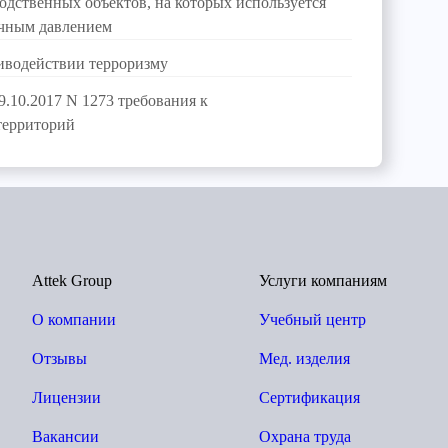
одственных объектов, на которых используется
очным давлением
тиводействии терроризму
.10.2017 N 1273 требования к
территорий
Attek Group
Услуги компаниям
О компании
Учебный центр
Отзывы
Мед. изделия
Лицензии
Сертификация
Вакансии
Охрана труда