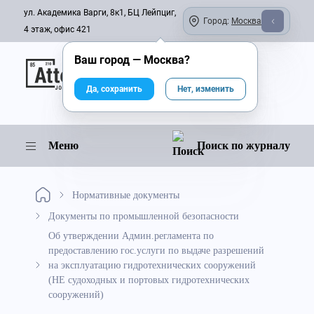
ул. Академика Варги, 8к1, БЦ Лейпциг,
Город:
Москва
4 этаж, офис 421
Ваш город —
Москва
?
Онлайн-журнал
Да, сохранить
Нет, изменить
Меню
Поиск по журналу
Нормативные документы
Документы по промышленной безопасности
Об утверждении Админ.регламента по
предоставлению гос.услуги по выдаче разрешений
на эксплуатацию гидротехнических сооружений
(НЕ судоходных и портовых гидротехнических
сооружений)