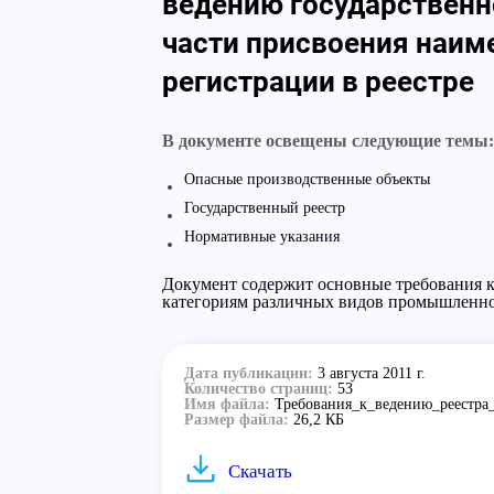
ведению государственн
части присвоения наи
регистрации в реестре
В документе освещены следующие темы:
Опасные производственные объекты
Государственный реестр
Нормативные указания
Документ содержит основные требования к
категориям различных видов промышленнос
Дата публикации:
3 августа 2011 г.
Количество страниц:
53
Имя файла:
Требования_к_ведению_реестра
Размер файла:
26,2 КБ
Скачать