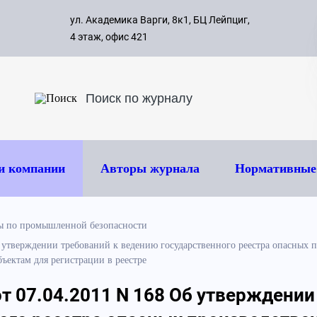
с 09:00 д
ул. Академика Варги, 8к1, БЦ Лейпциг,
ок
8 495 
4 этаж, офис 421
и компании
Авторы журнала
Нормативные
ы по промышленной безопасности
б утверждении требований к ведению государственного реестра опасных 
ектам для регистрации в реестре
т 07.04.2011 N 168 Об утверждении